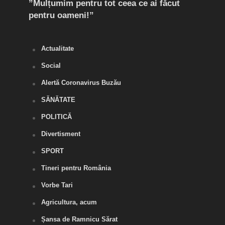
”Mulțumim pentru tot ceea ce ai făcut
ce p
pentru oameni!”
locu
amen
Actualitate
Social
Alertă Coronavirus Buzău
SĂNĂTATE
POLITICĂ
Divertisment
SPORT
Tineri pentru România
Vorbe Tari
Agricultura, acum
Șansa de Ramnicu Sărat