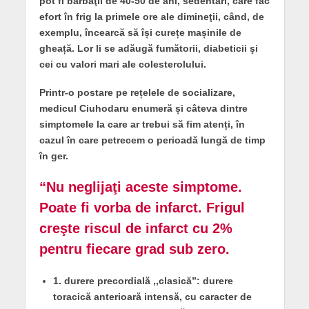
pot fi bărbaţii de 40-50 de ani, sedentari, care fac
efort în frig la primele ore ale dimineţii, când, de
exemplu, încearcă să își curețe mașinile de
gheață. Lor li se adăugă fumătorii, diabeticii şi
cei cu valori mari ale colesterolului.
Printr-o postare pe rețelele de socializare,
medicul Ciuhodaru enumeră și câteva dintre
simptomele la care ar trebui să fim atenți, în
cazul în care petrecem o perioadă lungă de timp
în ger.
“Nu neglijaţi aceste simptome.
Poate fi vorba de infarct. Frigul
creşte riscul de infarct cu 2%
pentru fiecare grad sub zero.
1. durere precordială ,,clasică”: durere
toracică anterioară intensă, cu caracter de