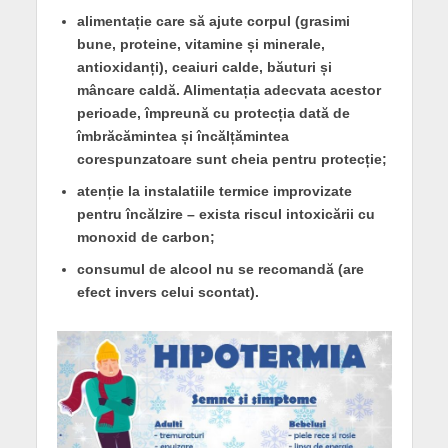
alimentație care să ajute corpul (grasimi
bune, proteine, vitamine și minerale,
antioxidanți), ceaiuri calde, băuturi și
mâncare caldă. Alimentația adecvata acestor
perioade, împreună cu protecția dată de
îmbrăcămintea și încălțămintea
corespunzatoare sunt cheia pentru protecție;
atenție la instalatiile termice improvizate
pentru încălzire – exista riscul intoxicării cu
monoxid de carbon;
consumul de alcool nu se recomandă (are
efect invers celui scontat).