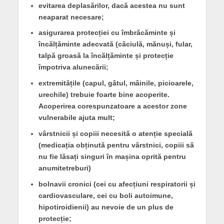
evitarea deplasărilor, dacă acestea nu sunt
neaparat necesare;
asigurarea protecției cu îmbrăcăminte și
încălțăminte adecvată (căciulă, mănuși, fular,
talpă groasă la încălțăminte și protecție
împotriva alunecării;
extremitățile (capul, gâtul, mâinile, picioarele,
urechile) trebuie foarte bine acoperite.
Acoperirea corespunzatoare a acestor zone
vulnerabile ajuta mult;
vârstnicii și copiii necesită o atenție specială
(medicația obținută pentru vârstnici, copiii să
nu fie lăsați singuri în mașina oprită pentru
anumitetreburi)
bolnavii cronici (cei cu afecțiuni respiratorii și
cardiovasculare, cei cu boli autoimune,
hipotiroidienii) au nevoie de un plus de
protecție;