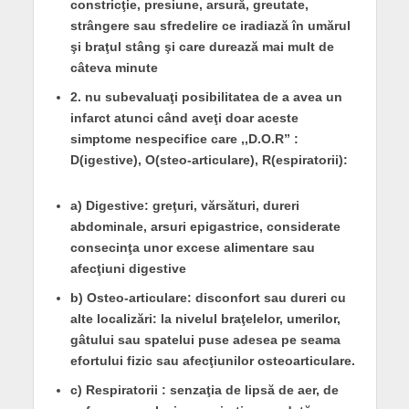
constricţie, presiune, arsură, greutate,
strângere sau sfredelire ce iradiază în umărul
şi braţul stâng şi care durează mai mult de
câteva minute
2. nu subevaluaţi posibilitatea de a avea un
infarct atunci când aveţi doar aceste
simptome nespecifice care ,,D.O.R” :
D(igestive), O(steo-articulare), R(espiratorii):
a) Digestive: greţuri, vărsături, dureri
abdominale, arsuri epigastrice, considerate
consecinţa unor excese alimentare sau
afecţiuni digestive
b) Osteo-articulare: disconfort sau dureri cu
alte localizări: la nivelul braţelelor, umerilor,
gâtului sau spatelui puse adesea pe seama
efortului fizic sau afecţiunilor osteoarticulare.
c) Respiratorii : senzaţia de lipsă de aer, de