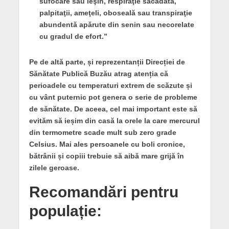
sufocare sau leşin, respiraţie sacadată,
palpitaţii, ameţeli, oboseală sau transpiraţie
abundentă apărute din senin sau necorelate
cu gradul de efort.”
Pe de altă parte, și reprezentanții Direcției de
Sănătate Publică Buzău atrag atenția că
perioadele cu temperaturi extrem de scăzute și
cu vânt puternic pot genera o serie de probleme
de sănătate. De aceea, cel mai important este să
evităm să ieșim din casă la orele la care mercurul
din termometre scade mult sub zero grade
Celsius. Mai ales persoanele cu boli cronice,
bătrânii și copiii trebuie să aibă mare grijă în
zilele geroase.
Recomandări pentru
populație: