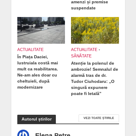
amenzi și premise
suspendate
ACTUALITATE
ACTUALITATE
•
SĂNĂTATE
În Piața Daciei,
lustruiala costă mai
Atenție la polenul de
mult ca reabilitarea.
ambrozie! Semnalul de
Ne-am ales doar cu
alarmă tras de dr.
cheltuieli, după
Tudor Ciuhodaru: „O
modernizare
singură expunere
poate fi letală”
VEZI TOATE ȘTIRILE
Autorul știrilor
Elena Petre