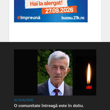
ACTUALITATE
ACTUA
Care
O comunitate întreagă este în doliu.
Bule