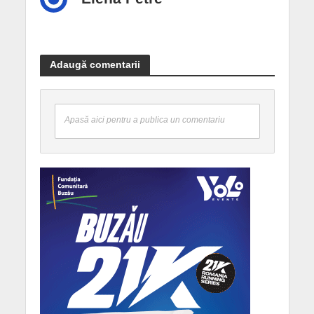
Adaugă comentarii
Apasă aici pentru a publica un comentariu