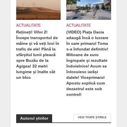
ACTUALITATE
ACTUALITATE
Rețineți! Vifor 2!
(VIDEO) Piața Dacia
Începe transportul de
adaugă încă o lucrare
mâine și vă veți lovi în
în care primarul Toma
trafic de ele! Până la
s-a înfundat definitiv!
sfârșitul lunii pleacă
Milioane de euro
spre Buzău de la
îngropate și rezultate
Agigea! 32 metri
îndoielnice! Acum se
lungime și înalte cât
înlocuiesc iarăși
un bloc
dalele! Viceprimarul
Apostu explică cum
dezastrul este sub
control!
VEZI TOATE ȘTIRILE
Autorul știrilor