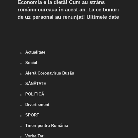
rda
Economia e la dietă! Cum au strâns
Conf
românii cureaua în acest an. La ce bunuri
Peri
de uz personal au renunțat! Ultimele date
îngr
Slăn
Buză
Actualitate
Social
Alertă Coronavirus Buzău
SĂNĂTATE
POLITICĂ
Divertisment
SPORT
Tineri pentru România
Vorbe Tari