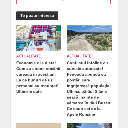
Te poate interesa
ACTUALITATE
ACTUALITATE
Economia e la dietă!
Conflictul infoline cu
Cum au strâns românii
sursele autorizate!
cureaua în acest an.
Perioada abundă cu
La ce bunuri de uz
postări care
personal au renunțat!
îngrijorează populația!
Ultimele date
Ultima, pârâul Slănic
seacă înainte de
vărsarea în râul Buzău!
Ce spun cei de la
Apele Române