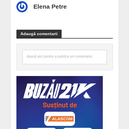
Elena Petre
Adaugă comentarii
Apasă aici pentru a publica un comentariu