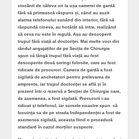
ciocănit de câteva ori la ușa camerei de gardă
fără să primească răspuns și, când au auzit
alarma telefonului sunând din interior, fără să
răspundă cineva, au hotărât să intre, realizând
că ceva nu este în regulă. Așa au descoperit
trupul fără viață al doctoriței. Mai multe voci din
rândul angajaților de pe Secția de Chirurgie
spun că lângă trupul fără viață au fost
descoperite două seringi folosite, care au fost
ridicate de procurori. Camera de gardă a fost
sigilată de anchetatori pentru prelevarea de
amprente, iar trupul doctoriței se află și în
prezent într-o rezervă a Secției de Chirurgie care,
de asemenea, a fost sigilată. Procurorii i-au
ridicat și telefonul, iar sursele noastre spun că
locuința sa de pe strada Independenței a fost de
asemenea sigilată, aceasta fiind o procedură
standard în cazul morților suspecte.