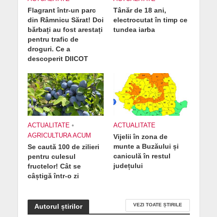
Flagrant într-un parc
Tânăr de 18 ani,
din Râmnicu Sărat! Doi
electrocutat în timp ce
bărbați au fost arestați
tundea iarba
pentru trafic de
droguri. Ce a
descoperit DIICOT
ACTUALITATE
•
ACTUALITATE
AGRICULTURA ACUM
Vijelii în zona de
munte a Buzăului și
Se caută 100 de zilieri
caniculă în restul
pentru culesul
județului
fructelor! Cât se
câștigă într-o zi
VEZI TOATE ȘTIRILE
Autorul știrilor