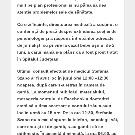
mult pe plan profesional și nu părea să dea
atenție problemelor sale de sănătate.
Cu o zi înainte, directoarea medicală a susținut o
conferință de presă despre extinderea secției de
penumologie și a răspuns întrebărilor adresate
de jurnaliști cu privire la cazul bebelușului de 2
luni, a cărui mamă s-a plâns că a fost prost tratat
în Spitalul Județean.
Ultimul consult efectuat de medicul Ștefania
Szabo ar fi avut loc în jurul orei 12:00 –12:30
noaptea, după care s-a retras în camera de
gardă. La momentul publicării materialului,
mesageria contului de Facebook a doctoriței
arată că ultima accesare a contului său a avut
loc în urmă cu 15 ore. De la ora 12:30, Ștefania
Szabo nu a mai răspuns la telefon, iar colegii săi,
care erau și ei de gardă, s-au gândit că se
odihnește. În această dimineață, la ora 06:00, au