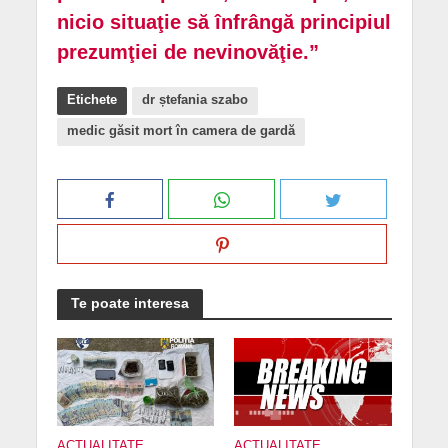
nicio situaţie să înfrângă principiul
prezumţiei de nevinovăţie.”
Etichete
dr ștefania szabo
medic găsit mort în camera de gardă
Te poate interesa
ACTUALITATE
ACTUALITATE