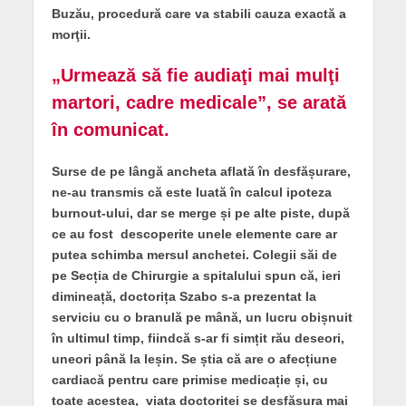
Buzău, procedură care va stabili cauza exactă a
morţii.
„Urmează să fie audiaţi mai mulţi
martori, cadre medicale”, se arată
în comunicat.
Surse de pe lângă ancheta aflată în desfășurare,
ne-au transmis că este luată în calcul ipoteza
burnout-ului, dar se merge și pe alte piste, după
ce au fost descoperite unele elemente care ar
putea schimba mersul anchetei. Colegii săi de
pe Secția de Chirurgie a spitalului spun că, ieri
dimineață, doctorița Szabo s-a prezentat la
serviciu cu o branulă pe mână, un lucru obișnuit
în ultimul timp, fiindcă s-ar fi simțit rău deseori,
uneori până la leșin. Se știa că are o afecțiune
cardiacă pentru care primise medicație și, cu
toate acestea, viața doctoriței se desfășura mai