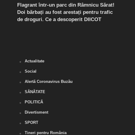
ziei
Flagrant într-un parc din Râmnicu Sărat!
Tână
r
Doi bărbați au fost arestați pentru trafic
tund
noile
de droguri. Ce a descoperit DIICOT
ramul
i
Actualitate
Social
Alertă Coronavirus Buzău
SĂNĂTATE
POLITICĂ
Divertisment
SPORT
Tineri pentru România