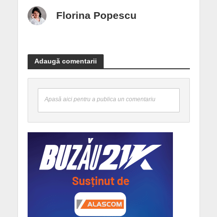
Florina Popescu
Adaugă comentarii
Apasă aici pentru a publica un comentariu