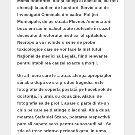
Mama doctoriței, dar și colegi ai acesteia, au fost
chemați la audieri de lucrătorii Serviciului de
Investigații Criminale din cadrul Poliției
Municipale, de pe strada Plevnei. Anchetatorii
buzoieni iau în calcul toate ipotezele în cazul
decesului directorului medical al spitalului.
Necropsia va include o serie de probe
toxicologice care se vor face la Institutul
Național de medicină Legală, fiind relevante
pentru stabilirea cauzei exacte a morţii.
Un alt lucru care le-a atras atenția apropiaților
săi abia după ce s-a produs tragedia, este
fotografia de copertă postată pe Facebook de
doctoriță, în urmă cu două zile. Alături de
fotografia sa de profil, apare o parte dintr-un
chip pe care se distinge o lacrimă. Abia după
moartea Ștefaniei Szabo, postarea respectivă
pare să capete sens pentru cunoscuții săi. Se
știa că trece printr-o perioadă grea, în urma