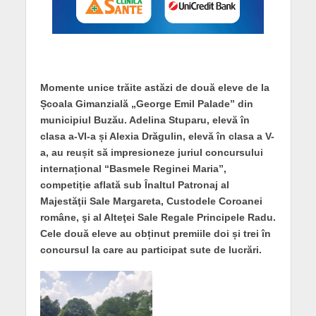
Momente unice trăite astăzi de două eleve de la
Școala Gimanzială „George Emil Palade” din
municipiul Buzău. Adelina Stuparu, elevă în
clasa a-VI-a și Alexia Drăgulin, elevă în clasa a V-
a, au reușit să impresioneze juriul concursului
internațional “Basmele Reginei Maria”,
competiție aflată sub Înaltul Patronaj al
Majestăţii Sale Margareta, Custodele Coroanei
române, şi al Alteţei Sale Regale Principele Radu.
Cele două eleve au obținut premiile doi și trei în
concursul la care au participat sute de lucrări.