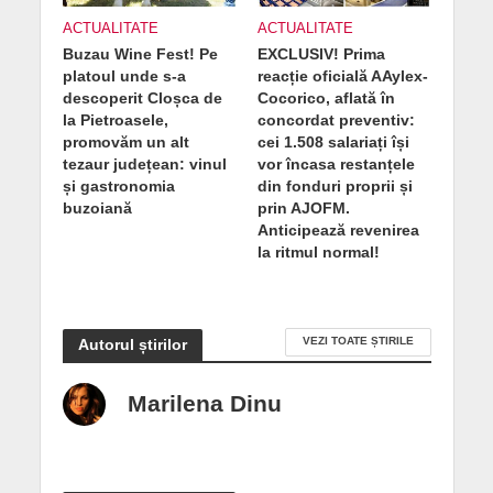
ACTUALITATE
ACTUALITATE
Buzau Wine Fest! Pe
EXCLUSIV! Prima
platoul unde s-a
reacție oficială AAylex-
descoperit Cloșca de
Cocorico, aflată în
la Pietroasele,
concordat preventiv:
promovăm un alt
cei 1.508 salariați își
tezaur județean: vinul
vor încasa restanțele
și gastronomia
din fonduri proprii și
buzoiană
prin AJOFM.
Anticipează revenirea
la ritmul normal!
VEZI TOATE ȘTIRILE
Autorul știrilor
Marilena Dinu