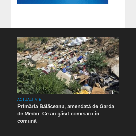
OCIAL
ACTUALITATE
ACTUA
Primăria Bălăceanu, amendată de Garda
(P)
de Mediu. Ce au găsit comisarii în
comună