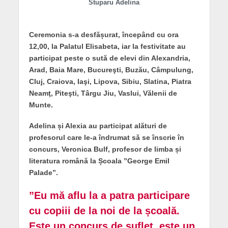
Stuparu Adelina
Ceremonia s-a desfășurat, începând cu ora
12,00, la Palatul Elisabeta, iar la festivitate au
participat peste o sută de elevi din Alexandria,
Arad, Baia Mare, Bucureşti, Buzău, Câmpulung,
Cluj, Craiova, Iaşi, Lipova, Sibiu, Slatina, Piatra
Neamţ, Piteşti, Târgu Jiu, Vaslui, Vălenii de
Munte.
Adelina și Alexia au participat alături de
profesorul care le-a îndrumat să se înscrie în
concurs, Veronica Bulf, profesor de limba și
literatura română la Școala ”George Emil
Palade”.
”Eu mă aflu la a patra participare
cu copiii de la noi de la școală.
Este un concurs de suflet, este un