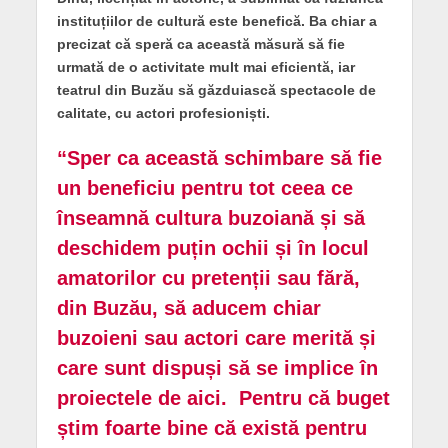
instituțiilor de cultură este benefică. Ba chiar a
precizat că speră ca această măsură să fie
urmată de o activitate mult mai eficientă, iar
teatrul din Buzău să găzduiască spectacole de
calitate, cu actori profesioniști.
“
Sper ca această schimbare să fie
un beneficiu pentru tot ceea ce
înseamnă cultura buzoiană și să
deschidem puțin ochii și în locul
amatorilor cu pretenții sau fără,
din Buzău, să aducem chiar
buzoieni sau actori care merită și
care sunt dispuși să se implice în
proiectele de aici. Pentru că buget
știm foarte bine că există pentru