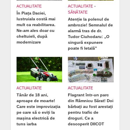
ACTUALITATE
ACTUALITATE
•
SĂNĂTATE
În Piața Daciei,
lustruiala costă mai
Atenție la polenul de
mult ca reabilitarea.
ambrozie! Semnalul de
Ne-am ales doar cu
alarmă tras de dr.
cheltuieli, după
Tudor Ciuhodaru: „O
modernizare
singură expunere
poate fi letală”
ACTUALITATE
ACTUALITATE
Tânăr de 18 ani,
Flagrant într-un parc
aproape de moarte!
din Râmnicu Sărat! Doi
Care este improvizația
bărbați au fost arestați
pe care să o eviți la
pentru trafic de
mașina electrică de
droguri. Ce a
tuns iarba
descoperit DIICOT