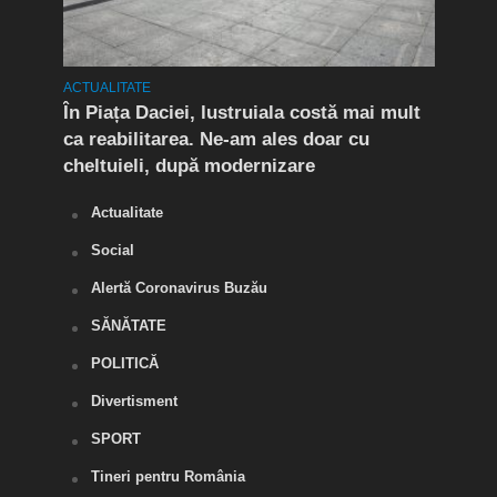
ACTUALITATE
ACTUA
t în
În Piața Daciei, lustruiala costă mai mult
Aten
ca reabilitarea. Ne-am ales doar cu
de a
cheltuieli, după modernizare
„O s
Actualitate
Social
Alertă Coronavirus Buzău
SĂNĂTATE
POLITICĂ
Divertisment
SPORT
Tineri pentru România