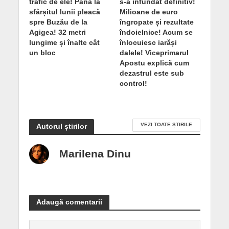
trafic de ele! Până la
s-a înfundat definitiv!
sfârșitul lunii pleacă
Milioane de euro
spre Buzău de la
îngropate și rezultate
Agigea! 32 metri
îndoielnice! Acum se
lungime și înalte cât
înlocuiesc iarăși
un bloc
dalele! Viceprimarul
Apostu explică cum
dezastrul este sub
control!
VEZI TOATE ȘTIRILE
Autorul știrilor
Marilena Dinu
Adaugă comentarii