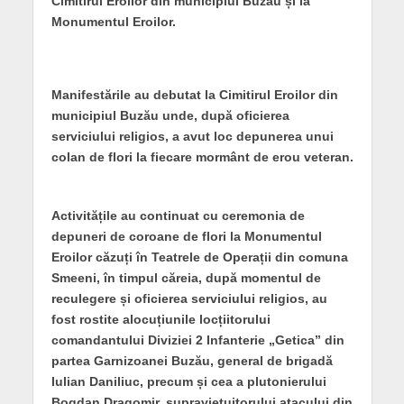
Cimitirul Eroilor din municipiul Buzău și la
Monumentul Eroilor.
Manifestările au debutat la Cimitirul Eroilor din
municipiul Buzău unde, după oficierea
serviciului religios, a avut loc depunerea unui
colan de flori la fiecare mormânt de erou veteran.
Activitățile au continuat cu ceremonia de
depuneri de coroane de flori la Monumentul
Eroilor căzuți în Teatrele de Operații din comuna
Smeeni, în timpul căreia, după momentul de
reculegere și oficierea serviciului religios, au
fost rostite alocuțiunile locțiitorului
comandantului Diviziei 2 Infanterie „Getica” din
partea Garnizoanei Buzău, general de brigadă
Iulian Daniliuc, precum și cea a plutonierului
Bogdan Dragomir, supraviețuitorului atacului din