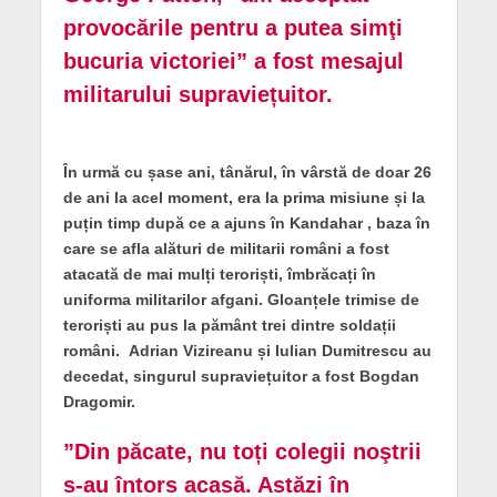
provocările pentru a putea simţi
bucuria victoriei” a fost mesajul
militarului supraviețuitor.
În urmă cu șase ani, tânărul, în vârstă de doar 26
de ani la acel moment, era la prima misiune și la
puțin timp după ce a ajuns în Kandahar , baza în
care se afla alături de militarii români a fost
atacată de mai mulți teroriști, îmbrăcați în
uniforma militarilor afgani. Gloanțele trimise de
teroriști au pus la pământ trei dintre soldații
români. Adrian Vizireanu și Iulian Dumitrescu au
decedat, singurul supraviețuitor a fost Bogdan
Dragomir.
”Din păcate, nu toți colegii noştrii
s-au întors acasă. Astăzi în