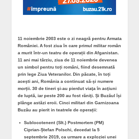
11 noiembrie 2003 este o zi neagră pentru Armata
României. A fost ziua în care primul militar român
a murit într-un teatru de operații din Afganistan.
11 ani mai târziu, ziua de 11 noiembrie devenea
un simbol pentru toți români, fiind desemnată
prin lege Ziua Veteranilor. Din păcate, în toți
acești ani, România a continuat să-și numere
morții. 30 de tineri şi-au pierdut viaţa în acţiuni
de luptă, iar peste 200 au fost răniţi. Și Buzăul își
plânge astăzi eroii. Cinci militari din Garnizoana
Buzău au pierit in teatrele de operații:
Sublocotenent (Slt.) Postmortem (PM)
Ciprian-Ștefan Polschi, decedat la 5
septembrie 2019, ca urmare a exploziei unei