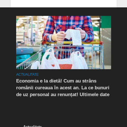
ACTUALITATE
ACTUA
rda
Economia e la dietă! Cum au strâns
Conf
românii cureaua în acest an. La ce bunuri
Peri
de uz personal au renunțat! Ultimele date
îngr
Slăn
Buză
Actualitate