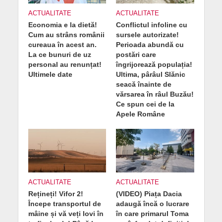
ACTUALITATE
ACTUALITATE
Economia e la dietă!
Conflictul infoline cu
Cum au strâns românii
sursele autorizate!
cureaua în acest an.
Perioada abundă cu
La ce bunuri de uz
postări care
personal au renunțat!
îngrijorează populația!
Ultimele date
Ultima, pârâul Slănic
seacă înainte de
vărsarea în râul Buzău!
Ce spun cei de la
Apele Române
ACTUALITATE
ACTUALITATE
Rețineți! Vifor 2!
(VIDEO) Piața Dacia
Începe transportul de
adaugă încă o lucrare
mâine și vă veți lovi în
în care primarul Toma