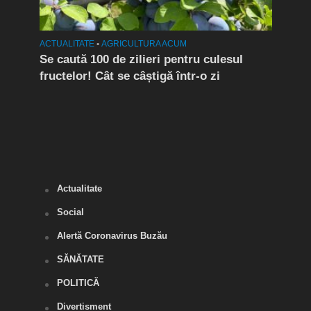
ACTUALITATE
•
AGRICULTURA ACUM
ACTUA
te!
Se caută 100 de zilieri pentru culesul
Vije
fructelor! Cât se câștigă într-o zi
cani
ul
âne
Actualitate
Social
Alertă Coronavirus Buzău
SĂNĂTATE
POLITICĂ
Divertisment