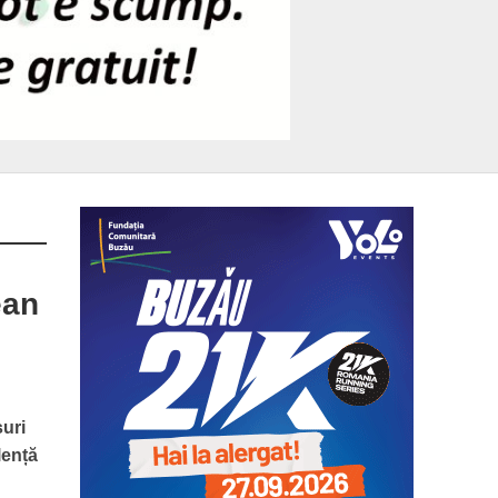
ean
suri
lență