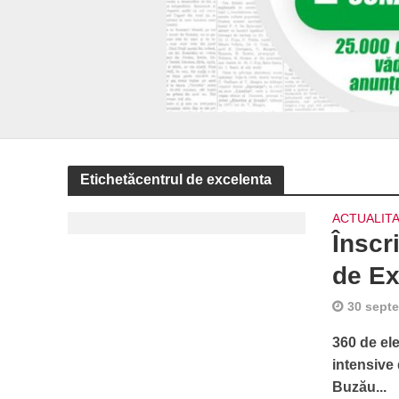
Etichetăcentrul de excelenta
ACTUALIT
Înscr
de Ex
30 sept
360 de ele
intensive
Buzău...