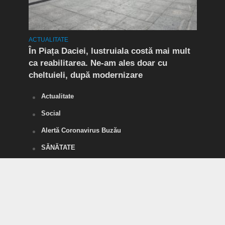
ACTUALITATE
ACTUA
t în
În Piața Daciei, lustruiala costă mai mult
Aten
ca reabilitarea. Ne-am ales doar cu
de a
cheltuieli, după modernizare
„O s
Actualitate
Social
Alertă Coronavirus Buzău
SĂNĂTATE
POLITICĂ
Divertisment
SPORT
Tineri pentru România