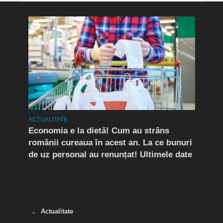
ACTUALITATE
ACTUA
rda
Economia e la dietă! Cum au strâns
Conf
românii cureaua în acest an. La ce bunuri
Peri
de uz personal au renunțat! Ultimele date
îngr
Slăn
Buză
Actualitate