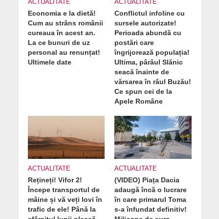
ACTUALITATE
ACTUALITATE
Economia e la dietă!
Conflictul infoline cu
Cum au strâns românii
sursele autorizate!
cureaua în acest an.
Perioada abundă cu
La ce bunuri de uz
postări care
personal au renunțat!
îngrijorează populația!
Ultimele date
Ultima, pârâul Slănic
seacă înainte de
vărsarea în râul Buzău!
Ce spun cei de la
Apele Române
ACTUALITATE
ACTUALITATE
Rețineți! Vifor 2!
(VIDEO) Piața Dacia
Începe transportul de
adaugă încă o lucrare
mâine și vă veți lovi în
în care primarul Toma
trafic de ele! Până la
s-a înfundat definitiv!