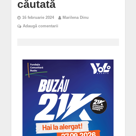
căutată
16 februarie 2024
Marilena Dinu
Adaugă comentarii