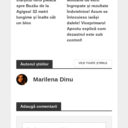
sfârșitul lunii pleacă
Milioane de euro
spre Buzău de la
îngropate și rezultate
Agigea! 32 metri
îndoielnice! Acum se
lungime și înalte cât
înlocuiesc iarăși
un bloc
dalele! Viceprimarul
Apostu explică cum
dezastrul este sub
control!
VEZI TOATE ȘTIRILE
Autorul știrilor
Marilena Dinu
Adaugă comentarii