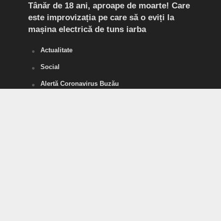
Tânăr de 18 ani, aproape de moarte! Care
Flag
este improvizația pe care să o eviți la
Doi 
mașina electrică de tuns iarba
de d
Actualitate
Social
Alertă Coronavirus Buzău
SĂNĂTATE
POLITICĂ
Divertisment
SPORT
Tineri pentru România
Vorbe Tari
Agricultura, acum
Șansa de Ramnicu Sărat