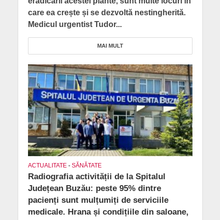
eradicării acestei plante, sunt multe locuri în
care ea crește și se dezvoltă nestingherită.
Medicul urgentist Tudor...
MAI MULT
ACTUALITATE
•
SĂNĂTATE
Radiografia activității de la Spitalul
Județean Buzău: peste 95% dintre
pacienți sunt mulțumiți de serviciile
medicale. Hrana și condițiile din saloane,