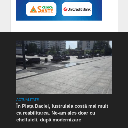
ACTUALITATE
ACTUA
t în
În Piața Daciei, lustruiala costă mai mult
Aten
ca reabilitarea. Ne-am ales doar cu
de a
cheltuieli, după modernizare
„O s