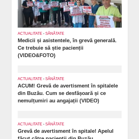
ACTUALITATE
•
SĂNĂTATE
Medicii și asistentele, în grevă generală.
Ce trebuie să știe pacienții
(VIDEO&FOTO)
ACTUALITATE
•
SĂNĂTATE
ACUM! Grevă de avertisment în spitalele
din Buzău. Cum se desfășoară și ce
nemulțumiri au angajații (VIDEO)
ACTUALITATE
•
SĂNĂTATE
Grevă de avertisment în spitale! Apelul
făcut către pacienții din Buzău