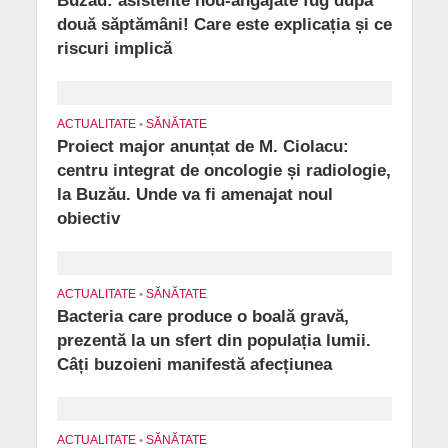
Buzău: asistente nou-angajate fug după
două săptămâni! Care este explicația și ce
riscuri implică
ACTUALITATE
•
SĂNĂTATE
Proiect major anunțat de M. Ciolacu:
centru integrat de oncologie și radiologie,
la Buzău. Unde va fi amenajat noul
obiectiv
ACTUALITATE
•
SĂNĂTATE
Bacteria care produce o boală gravă,
prezentă la un sfert din populația lumii.
Câți buzoieni manifestă afecțiunea
ACTUALITATE
•
SĂNĂTATE