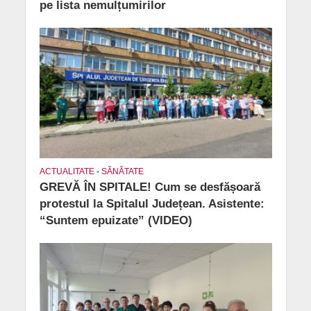
pe lista nemulțumirilor
ACTUALITATE
•
SĂNĂTATE
GREVĂ ÎN SPITALE! Cum se desfășoară
protestul la Spitalul Județean. Asistente:
“Suntem epuizate” (VIDEO)