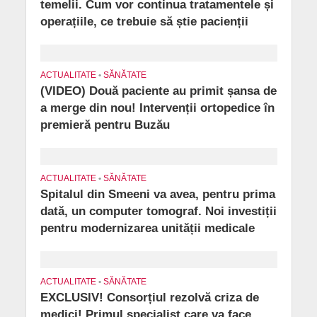
temelii. Cum vor continua tratamentele și
operațiile, ce trebuie să știe pacienții
ACTUALITATE
•
SĂNĂTATE
(VIDEO) Două paciente au primit șansa de
a merge din nou! Intervenții ortopedice în
premieră pentru Buzău
ACTUALITATE
•
SĂNĂTATE
Spitalul din Smeeni va avea, pentru prima
dată, un computer tomograf. Noi investiții
pentru modernizarea unității medicale
ACTUALITATE
•
SĂNĂTATE
EXCLUSIV! Consorțiul rezolvă criza de
medici! Primul specialist care va face