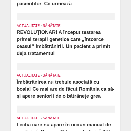
pacienților. Ce urmează
ACTUALITATE
•
SĂNĂTATE
REVOLUȚIONAR! A început testarea
primei terapii genetice care „întoarce
ceasul” îmbătrânirii. Un pacient a primit
deja tratamentul
ACTUALITATE
•
SĂNĂTATE
Îmbătrânirea nu trebuie asociată cu
boala! Ce mai are de făcut România ca să-
și apere seniorii de o bătrânețe grea
ACTUALITATE
•
SĂNĂTATE
Lecția care nu apare în niciun manual de