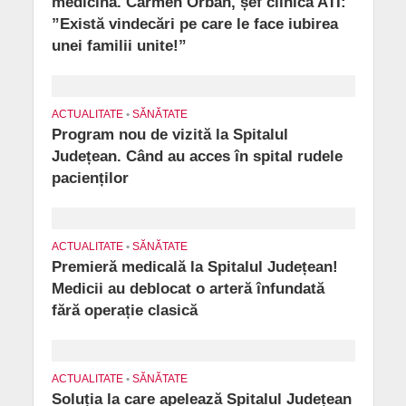
medicină. Carmen Orban, șef clinică ATI:
”Există vindecări pe care le face iubirea
unei familii unite!”
ACTUALITATE
•
SĂNĂTATE
Program nou de vizită la Spitalul
Județean. Când au acces în spital rudele
pacienților
ACTUALITATE
•
SĂNĂTATE
Premieră medicală la Spitalul Județean!
Medicii au deblocat o arteră înfundată
fără operație clasică
ACTUALITATE
•
SĂNĂTATE
Soluția la care apelează Spitalul Județean