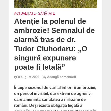
ACTUALITATE
•
SĂNĂTATE
Atenție la polenul de
ambrozie! Semnalul de
alarmă tras de dr.
Tudor Ciuhodaru: „O
singură expunere
poate fi letală”
8 august 2026
Adaugă comentarii
Începe sezonul de vârf al înfloririi ambroziei,
un pericol invizibil, dar extrem de agresiv,
care amenință sănătatea a milioane de
români. Deși există obligația legală a