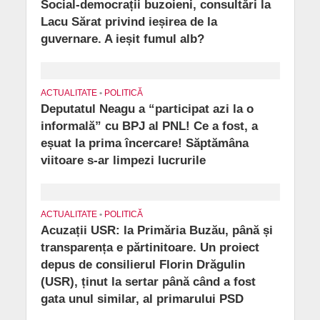
Social-democrații buzoieni, consultări la
Lacu Sărat privind ieșirea de la
guvernare. A ieșit fumul alb?
ACTUALITATE
•
POLITICĂ
Deputatul Neagu a “participat azi la o
informală” cu BPJ al PNL! Ce a fost, a
eșuat la prima încercare! Săptămâna
viitoare s-ar limpezi lucrurile
ACTUALITATE
•
POLITICĂ
Acuzații USR: la Primăria Buzău, până și
transparența e părtinitoare. Un proiect
depus de consilierul Florin Drăgulin
(USR), ținut la sertar până când a fost
gata unul similar, al primarului PSD