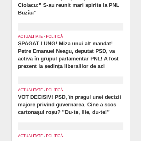
Ciolacu:” S-au reunit mari spirite la PNL
Buzău”
ACTUALITATE
•
POLITICĂ
ȘPAGAT LUNG! Miza unui alt mandat!
Petre Emanuel Neagu, deputat PSD, va
activa în grupul parlamentar PNL! A fost
prezent la ședința liberalilor de azi
ACTUALITATE
•
POLITICĂ
VOT DECISIV! PSD, în pragul unei decizii
majore privind guvernarea. Cine a scos
cartonașul roșu? ”Du-te, Ilie, du-te!”
ACTUALITATE
•
POLITICĂ