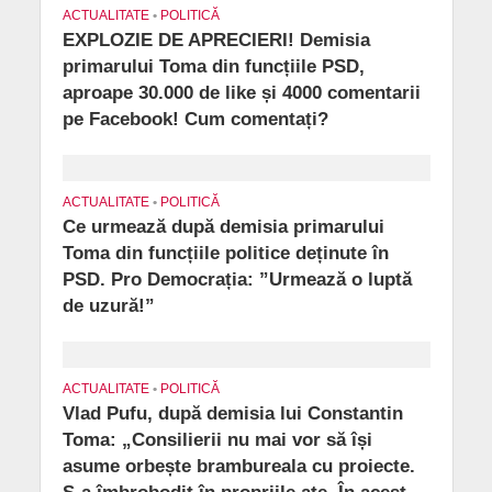
ACTUALITATE
•
POLITICĂ
EXPLOZIE DE APRECIERI! Demisia
primarului Toma din funcțiile PSD,
aproape 30.000 de like și 4000 comentarii
pe Facebook! Cum comentați?
ACTUALITATE
•
POLITICĂ
Ce urmează după demisia primarului
Toma din funcțiile politice deținute în
PSD. Pro Democrația: ”Urmează o luptă
de uzură!”
ACTUALITATE
•
POLITICĂ
Vlad Pufu, după demisia lui Constantin
Toma: „Consilierii nu mai vor să își
asume orbește brambureala cu proiecte.