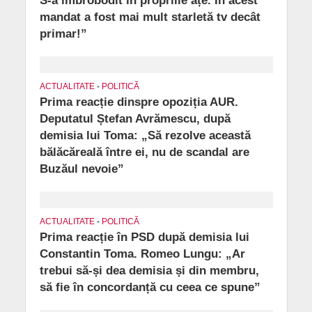
S-a îmbrobodit în propriile ațe. În acest
mandat a fost mai mult starletă tv decât
primar!”
ACTUALITATE
•
POLITICĂ
Prima reacție dinspre opoziția AUR.
Deputatul Ștefan Avrămescu, după
demisia lui Toma: „Să rezolve această
bălăcăreală între ei, nu de scandal are
Buzăul nevoie”
ACTUALITATE
•
POLITICĂ
Prima reacție în PSD după demisia lui
Constantin Toma. Romeo Lungu: „Ar
trebui să-și dea demisia și din membru,
să fie în concordanță cu ceea ce spune”