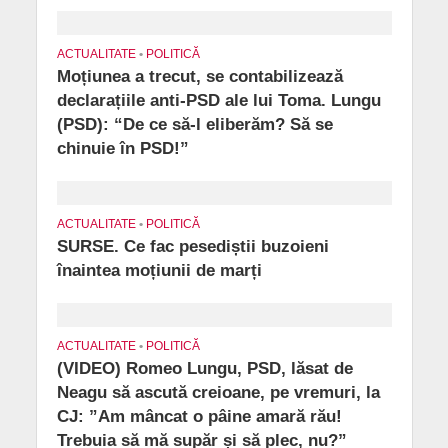
ACTUALITATE
•
POLITICĂ
Moțiunea a trecut, se contabilizează
declarațiile anti-PSD ale lui Toma. Lungu
(PSD): “De ce să-l eliberăm? Să se
chinuie în PSD!”
ACTUALITATE
•
POLITICĂ
SURSE. Ce fac pesediștii buzoieni
înaintea moțiunii de marți
ACTUALITATE
•
POLITICĂ
(VIDEO) Romeo Lungu, PSD, lăsat de
Neagu să ascută creioane, pe vremuri, la
CJ: ”Am mâncat o pâine amară rău!
Trebuia să mă supăr și să plec, nu?”