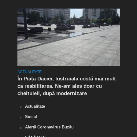
ACTUALITATE
ACTUA
t în
În Piața Daciei, lustruiala costă mai mult
Aten
ca reabilitarea. Ne-am ales doar cu
de a
cheltuieli, după modernizare
„O s
Actualitate
Social
Alertă Coronavirus Buzău