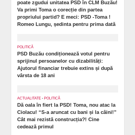
poate zgudui unitatea PSD în CLM Buzău!
Va primi Toma o corecție din partea
propriului partid? E meci: PSD -Toma !
Romeo Lungu, ședinta pentru prima dată
POLITICĂ
PSD Buzău condiționează votul pentru
sprijinul persoanelor cu dizabilități:
Ajutorul financiar trebuie extins și după
vârsta de 18 ani
ACTUALITATE
•
POLITICĂ
Dă oala în fiert la PSD! Toma, nou atac la
Ciolacu! “S-a aruncat cu bani și la câini!”
Cât mai rezistă construcția?! Cine
cedează primul