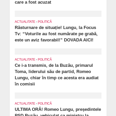
care a fost acuzat
ACTUALITATE
•
POLITICĂ
Răsturnare de situație! Lungu, la Focus
Tv: “Voturile au fost numărate pe grabă,
este un aviz favorabil!” DOVADA AICI!
ACTUALITATE
•
POLITICĂ
Ce i-a transmis, de la Buzău, primarul
Toma, liderului său de partid, Romeo
Lungu, chiar în timp ce acesta era audiat
în comisii
ACTUALITATE
•
POLITICĂ
ULTIMA ORĂ! Romeo Lungu, președintele
PSD Buzău, vehiculat ca ministru la