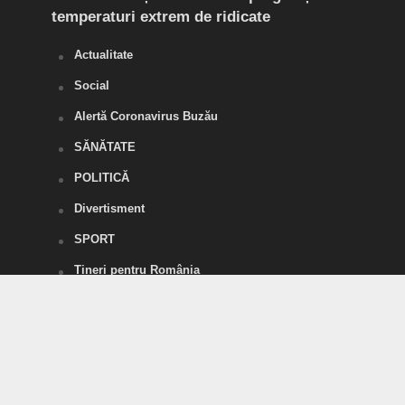
temperaturi extrem de ridicate
Actualitate
Social
Alertă Coronavirus Buzău
SĂNĂTATE
POLITICĂ
Divertisment
SPORT
Tineri pentru România
Vorbe Tari
Agricultura, acum
Șansa de Ramnicu Sărat
Șansa de Nehoiu