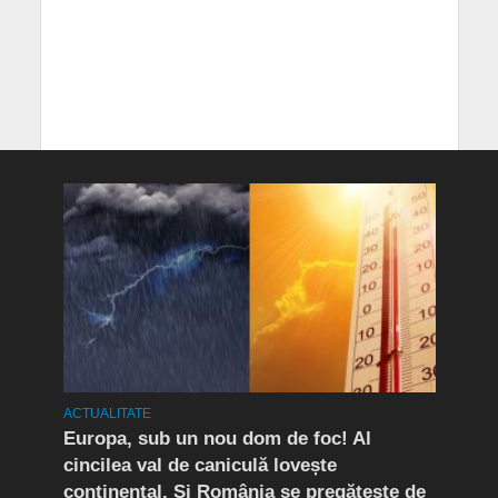
ACTUALITATE
ACTUA
mult
Europa, sub un nou dom de foc! Al
(P) 
cincilea val de caniculă lovește
live
continental. Și România se pregătește de