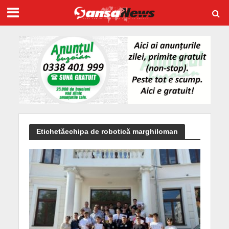
Etichetăechipa de robotică marghiloman