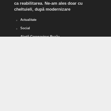
ca reabilitarea. Ne-am ales doar cu
de a
cheltuieli, după modernizare
„O s
Actualitate
Social
Alertă Coronavirus Buzău
SĂNĂTATE
POLITICĂ
Divertisment
SPORT
Tineri pentru România
Vorbe Tari
Agricultura, acum
Șansa de Ramnicu Sărat