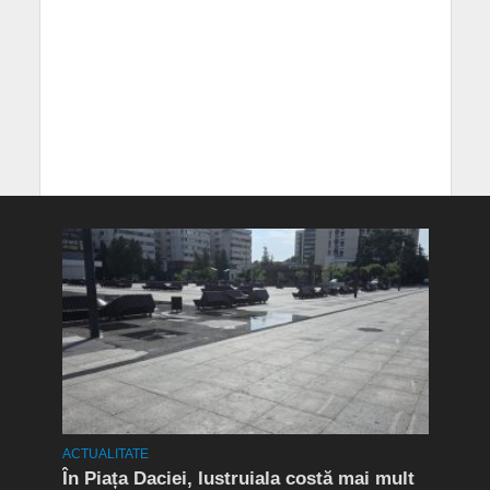
ACTUALITATE
ACTUA
t în
În Piața Daciei, lustruiala costă mai mult
Aten