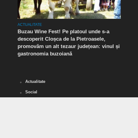
ACTUALITATE
ACTUA
Buzau Wine Fest! Pe platoul unde s-a
EXCL
nu
descoperit Cloșca de la Pietroasele,
Coco
ât
promovăm un alt tezaur județean: vinul și
cei 
gastronomia buzoiană
din 
Anti
Actualitate
Social
Alertă Coronavirus Buzău
SĂNĂTATE
POLITICĂ
Divertisment