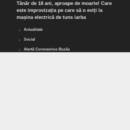
Tânăr de 18 ani, aproape de moarte! Care
Flag
este improvizația pe care să o eviți la
Doi 
mașina electrică de tuns iarba
de d
Actualitate
Social
Alertă Coronavirus Buzău
SĂNĂTATE
POLITICĂ
Divertisment
SPORT
Tineri pentru România
Vorbe Tari
Agricultura, acum
Șansa de Ramnicu Sărat