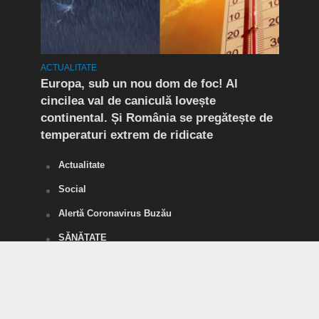
ACTUALITATE
ACTUA
mult
Europa, sub un nou dom de foc! Al
(P) 
cincilea val de caniculă lovește
live
continental. Și România se pregătește de
temperaturi extrem de ridicate
Actualitate
Social
Alertă Coronavirus Buzău
SĂNĂTATE
POLITICĂ
Divertisment
SPORT