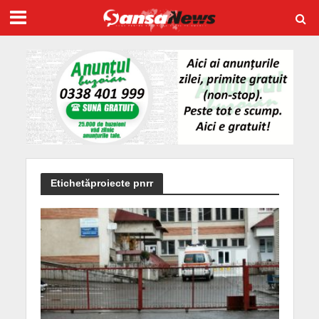
Etichetăproiecte pnrr