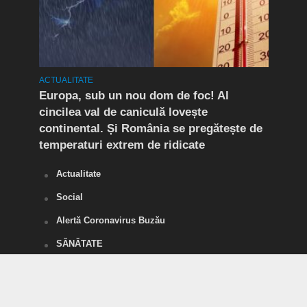
ACTUALITATE
ACTUA
mult
Europa, sub un nou dom de foc! Al
(P) 
cincilea val de caniculă lovește
live
continental. Și România se pregătește de
temperaturi extrem de ridicate
Actualitate
Social
Alertă Coronavirus Buzău
SĂNĂTATE
POLITICĂ
Divertisment