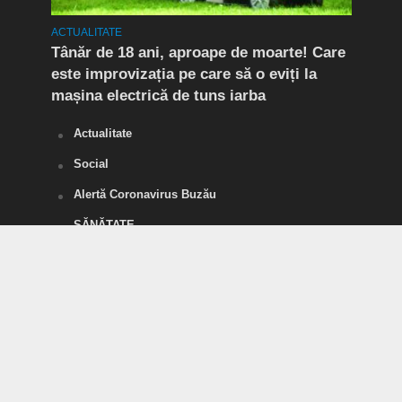
ACTUALITATE
ACTUA
Tânăr de 18 ani, aproape de moarte! Care
Flag
este improvizația pe care să o eviți la
Doi 
mașina electrică de tuns iarba
de d
Actualitate
Social
Alertă Coronavirus Buzău
SĂNĂTATE
POLITICĂ
Divertisment
SPORT
Tineri pentru România
Vorbe Tari