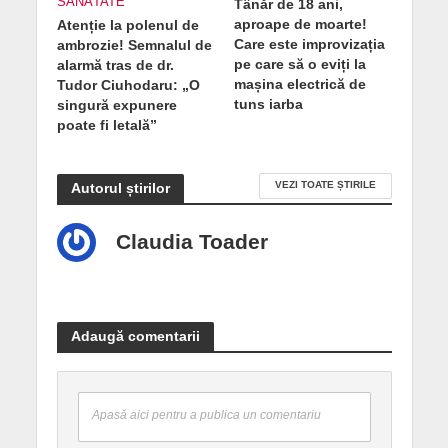
SĂNĂTATE
Tânăr de 18 ani,
aproape de moarte!
Atenție la polenul de
Care este improvizația
ambrozie! Semnalul de
pe care să o eviți la
alarmă tras de dr.
mașina electrică de
Tudor Ciuhodaru: „O
tuns iarba
singură expunere
poate fi letală”
VEZI TOATE ȘTIRILE
Autorul știrilor
Claudia Toader
Adaugă comentarii
Apasă aici pentru a publica un comentariu