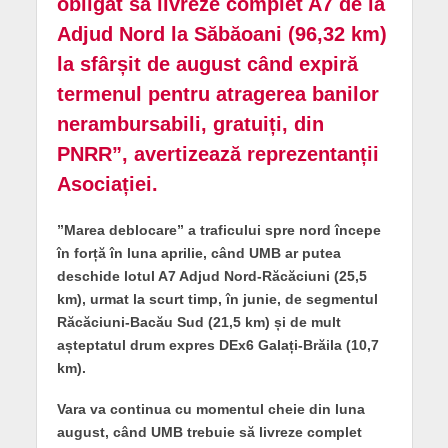
obligat să livreze complet A7 de la
Adjud Nord la Săbăoani (96,32 km)
la sfârșit de august când expiră
termenul pentru atragerea banilor
nerambursabili, gratuiți, din
PNRR”, avertizează reprezentanții
Asociației.
”Marea deblocare” a traficului spre nord începe
în forță în luna aprilie, când UMB ar putea
deschide lotul A7 Adjud Nord-Răcăciuni (25,5
km), urmat la scurt timp, în junie, de segmentul
Răcăciuni-Bacău Sud (21,5 km) și de mult
așteptatul drum expres DEx6 Galați-Brăila (10,7
km).
Vara va continua cu momentul cheie din luna
august, când UMB trebuie să livreze complet