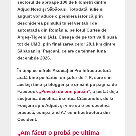
sectorul de aproape 100 de kilometri dintre
Adjud Nord și Săbăoani. Totodată, iulie și
august vor aduce o premieră istorică prin
deschiderea primului tunel veritabil de
autostradă din România, pe lotul Curtea de
Argeș-Tigveni (A1). Cireașa de pe tort va fi pusă
tot de UMB, prin finalizarea celor 28,1 km dintre
Săbăoani și Pașcani, ce are ca termen luna
decembrie 2026.
În timp ce cifrele Asociației Pro Infrastructură
arată bine pe hârtie, un șofer de TIR, care e în
același timp și blogger și e urmărit pe pagina de
Facebook
„Povești de prin parcări”,
a testat deja
secțiunea deschisă înaintea Crăciunului, de la
Focșani spre Adjud, și vine cu o perspectivă
practică, comparând A7 cu infrastructura din
Occident.
„Am făcut o probă pe ultima