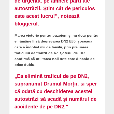
de urgență, pe ambele părți ale
autostrăzii. Știm cât de periculos
este acest lucru!”, notează
bloggerul.
Marea victorie pentru buzoieni și nu doar pentru
ei rămâne însă degrevarea DN2 E85, șoseaua
care a îndoliat mii de familii, prin preluarea
traficului de tranzit de A7. Șoferul de TIR
confirmă că utilitatea noii rute este dincolo de
orice dubiu:
„Ea elimină traficul de pe DN2,
supranumit Drumul Morții, și sper
că odată cu deschiderea acestei
autostrăzi să scadă și numărul de
accidente de pe DN2.”