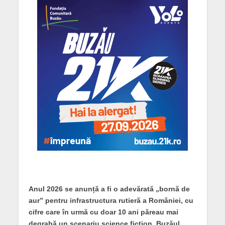
Anul 2026 se anunță a fi o adevărată „bornă de
aur” pentru infrastructura rutieră a României, cu
cifre care în urmă cu doar 10 ani păreau mai
degrabă un scenariu science fiction. Buzăul,