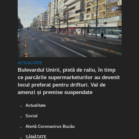
ACTUALITATE
ACTUA
rat!
Bulevardul Unirii, pistă de raliu, în timp
În P
fic
ce parcările supermarketurilor au devenit
ca r
locul preferat pentru drifturi. Val de
chel
amenzi și premise suspendate
Actualitate
Social
Alertă Coronavirus Buzău
SĂNĂTATE