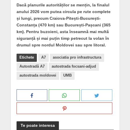
Dacă planurile autorităților se mențin, la finalul
anului 2026 vom putea circula pe rute complete
și lungi, precum Craiova-Pitești-București-
Constanța (470 km) sau București-Pașcani (365
km). Pentru buzoieni, asta înseamnă mai multă
siguranță și mai puțin timp petrecut la volan în
drumul spre nordul Moldovei sau spre litoral.
Etichete
A7
asociatia pro infrastructura
Autostradă A7
autostrada focsani-adjud
autostrada moldovei
UMB
Te poate interesa