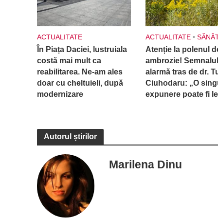
ACTUALITATE
ACTUALITATE
•
SĂNĂ
În Piața Daciei, lustruiala
Atenție la polenul d
costă mai mult ca
ambrozie! Semnalul
reabilitarea. Ne-am ales
alarmă tras de dr. T
doar cu cheltuieli, după
Ciuhodaru: „O sing
modernizare
expunere poate fi le
Autorul știrilor
Marilena Dinu