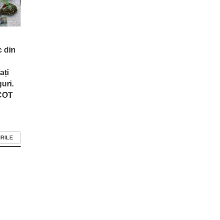
c din
ați
uri.
ICOT
IRILE