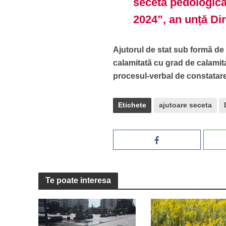
seceta pedologică
2024”, an unță Di
Ajutorul de stat sub formă de
calamitată cu grad de calamit
procesul-verbal de constatare
Etichete
ajutoare seceta
Te poate interesa