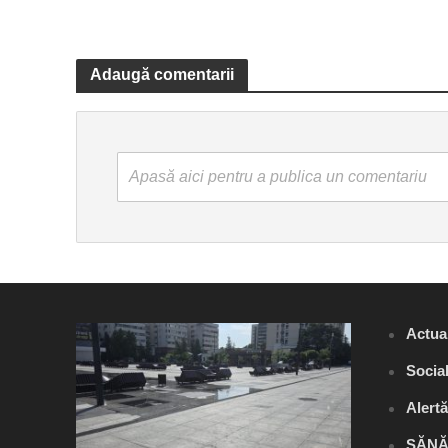
Adaugă comentarii
Apasă aici pentru a publica un comentariu
Actual
Socia
Alert
SĂNĂ