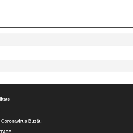
itate
l
ă Coronavirus Buzău
TATE