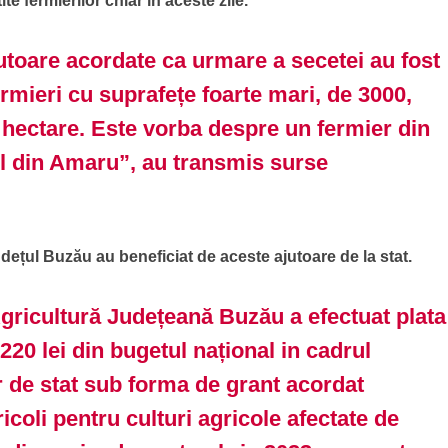
ite fermierilor chiar în aceste zile.
utoare acordate ca urmare a secetei au fost
fermieri cu suprafețe foarte mari, de 3000,
 hectare. Este vorba despre un fermier din
ul din Amaru”, au transmis surse
județul Buzău au beneficiat de aceste ajutoare de la stat.
Agricultură Județeană Buzău a efectuat plata
20 lei din bugetul național in cadrul
 de stat sub forma de grant acordat
icoli pentru culturi agricole afectate de