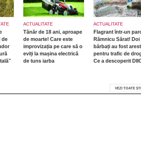
TATE
ACTUALITATE
ACTUALITATE
e
Tânăr de 18 ani, aproape
Flagrant într-un par
 de
de moarte! Care este
Râmnicu Sărat! Doi
udor
improvizația pe care să o
bărbați au fost arest
ură
eviți la mașina electrică
pentru trafic de drog
tală”
de tuns iarba
Ce a descoperit DI
VEZI TOATE ȘT