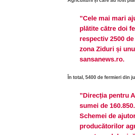
Agriculturii și care au fost plăt
”Cele mai mari aj
plătite către doi 
respectiv 2500 de
zona Ziduri și un
sansanews.ro.
În total, 5400 de fermieri din 
”Direcția pentru 
sumei de 160.850.2
Schemei de ajutor
producătorilor agr