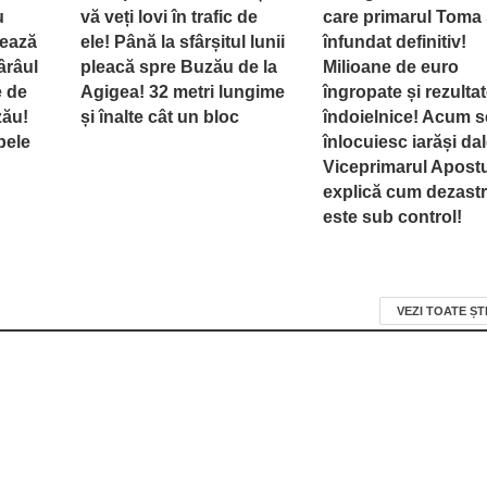
u
vă veți lovi în trafic de
care primarul Toma 
rează
ele! Până la sfârșitul lunii
înfundat definitiv!
ârâul
pleacă spre Buzău de la
Milioane de euro
e de
Agigea! 32 metri lungime
îngropate și rezulta
zău!
și înalte cât un bloc
îndoielnice! Acum s
pele
înlocuiesc iarăși dal
Viceprimarul Apost
explică cum dezastr
este sub control!
VEZI TOATE ȘT