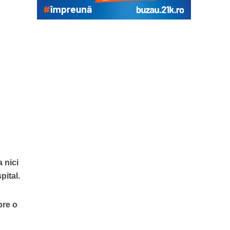
 nici
pital.
pre o