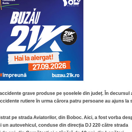
accidente grave produse pe șoselele din județ. În decursul a
cidente rutiere în urma cărora patru persoane au ajuns la s
strat pe strada Aviatorilor, din Boboc. Aici, a fost vorba des
și un autovehicul, conduse din direcția DJ 220 către strada