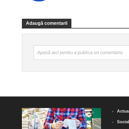
Adaugă comentarii
Apasă aici pentru a publica un comentariu
Actual
Socia