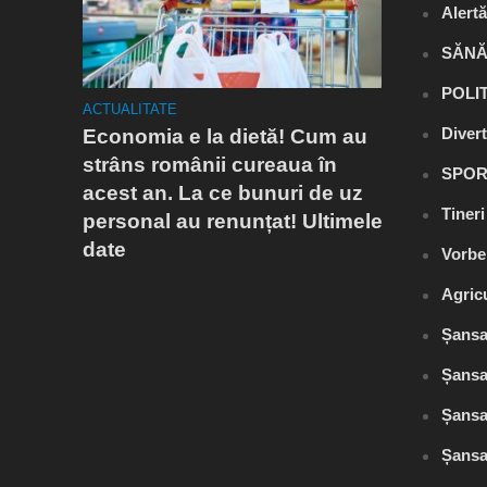
Alert
SĂNĂ
POLI
ACTUALITATE
ACTUALITA
Diver
Economia e la dietă! Cum au
Conflict
Mediu.
strâns românii cureaua în
autoriz
SPOR
acest an. La ce bunuri de uz
cu postă
Tiner
personal au renunțat! Ultimele
populați
date
Slănic s
Vorbe
vărsarea
Agric
spun ce
Șansa
Șansa
Șansa
Șansa