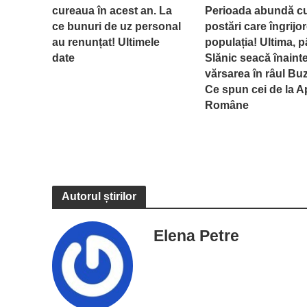
cureaua în acest an. La
Perioada abundă c
ce bunuri de uz personal
postări care îngrijo
au renunțat! Ultimele
populația! Ultima, p
date
Slănic seacă înaint
vărsarea în râul Bu
Ce spun cei de la A
Române
Autorul știrilor
Elena Petre