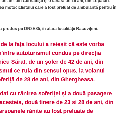
de ani, din Cernătești și o tânără de 19 ani, din Lopătari.
ea motociclistului care a fost preluat de ambulanță pentru îng
-a produs pe DN2E85, în afara localității Racovițeni.
de la fața locului a reieșit că este vorba
e între autoturismul condus pe direcția
cu Sărat, de un șofer de 42 de ani, din
smul ce rula din sensul opus, la volanul
oferiță de 28 de ani, din Ghergheasa.
dat cu rănirea șoferiței și a două pasagere
acesteia, două tinere de 23 si 28 de ani, din
rsoanele rănite au fost preluate de