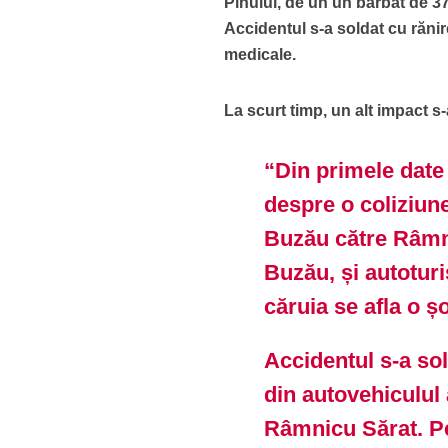
Pinului, de un un bărbat de 37 
Accidentul s-a soldat cu rănir
medicale.
La scurt timp, un alt impact s
“Din primele date 
despre o coliziun
Buzău către Râmni
Buzău, și autoturi
căruia se afla o ș
Accidentul s-a sol
din autovehiculul 
Râmnicu Sărat. Pe