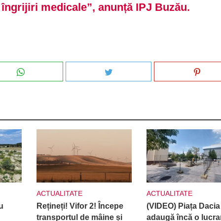
îngrijiri medicale”, anunță IPJ Buzău.
ACTUALITATE
ACTUALITATE
u
Rețineți! Vifor 2! Începe
(VIDEO) Piața Dacia
transportul de mâine și
adaugă încă o lucra