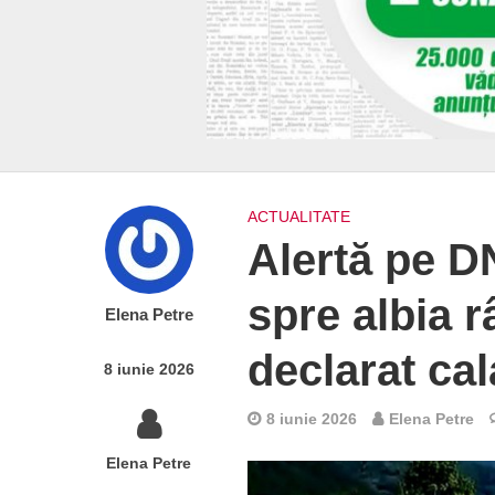
ACTUALITATE
Alertă pe D
spre albia râ
Elena Petre
declarat ca
8 iunie 2026
8 iunie 2026
Elena Petre
Elena Petre