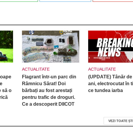
ACTUALITATE
ACTUALITATE
roape
Flagrant într-un parc din
(UPDATE) Tânăr de
e
Râmnicu Sărat! Doi
ani, electrocutat în 
e să o
bărbați au fost arestați
ce tundea iarba
rică
pentru trafic de droguri.
Ce a descoperit DIICOT
VEZI TOATE ȘT