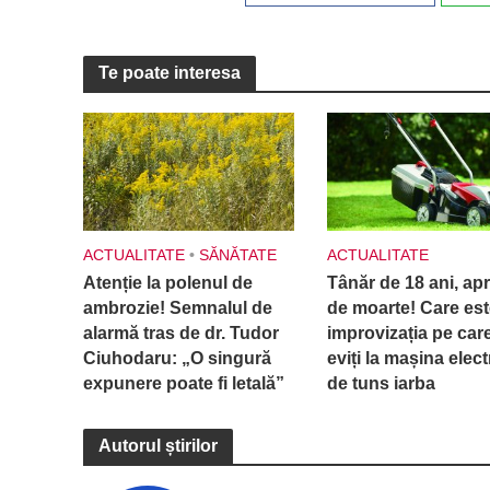
Te poate interesa
ACTUALITATE
•
SĂNĂTATE
ACTUALITATE
Atenție la polenul de
Tânăr de 18 ani, ap
ambrozie! Semnalul de
de moarte! Care est
alarmă tras de dr. Tudor
improvizația pe car
Ciuhodaru: „O singură
eviți la mașina elect
expunere poate fi letală”
de tuns iarba
Autorul știrilor