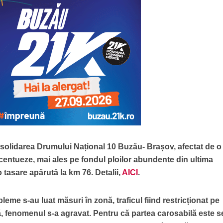
solidarea Drumului Național 10 Buzău- Brașov, afectat de o
centueze, mai ales pe fondul ploilor abundente din ultima
tasare apărută la km 76. Detalii,
AICI
.
bleme s-au luat măsuri în zonă, traficul fiind restricționat pe
ă, fenomenul s-a agravat. Pentru că partea carosabilă este s