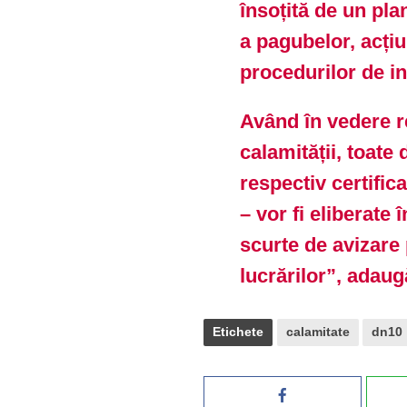
însoțită de un pla
a pagubelor, acți
procedurilor de in
Având în vedere 
calamității, toate
respectiv certific
– vor fi eliberate
scurte de avizare
lucrărilor”, adau
Etichete
calamitate
dn10