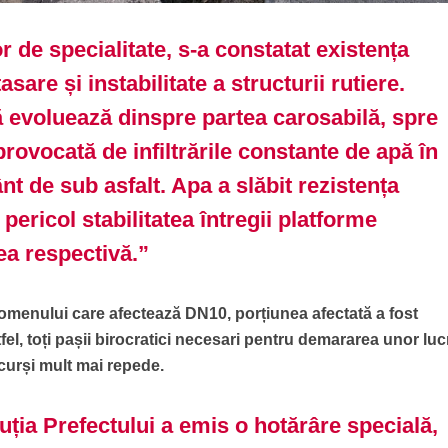
r de specialitate, s-a constatat existența
are și instabilitate a structurii rutiere.
evoluează dinspre partea carosabilă, spre
 provocată de infiltrările constante de apă în
nt de sub asfalt. Apa a slăbit rezistența
 pericol stabilitatea întregii platforme
ea respectivă.”
omenului care afectează DN10, porțiunea afectată a fost
fel, toți pașii birocratici necesari pentru demararea unor luc
rcurși mult mai repede.
uția Prefectului a emis o hotărâre specială,