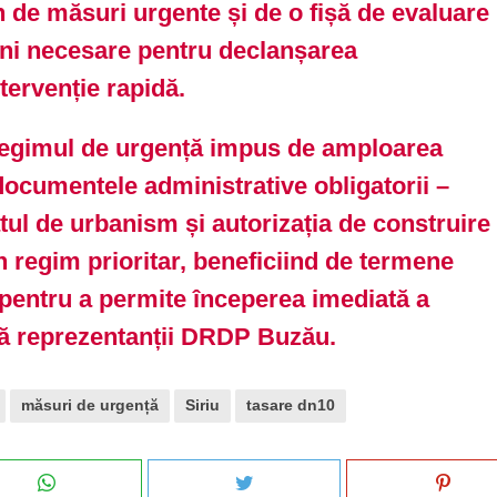
n de măsuri urgente și de o fișă de evaluare
uni necesare pentru declanșarea
tervenție rapidă.
regimul de urgență impus de amploarea
 documentele administrative obligatorii –
atul de urbanism și autorizația de construire
 în regim prioritar, beneficiind de termene
 pentru a permite începerea imediată a
gă reprezentanții DRDP Buzău.
măsuri de urgență
Siriu
tasare dn10