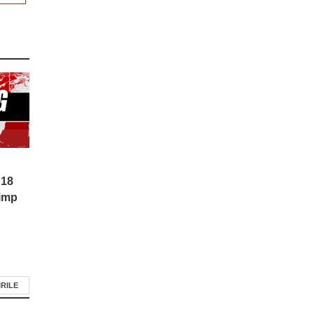
 18
timp
IRILE