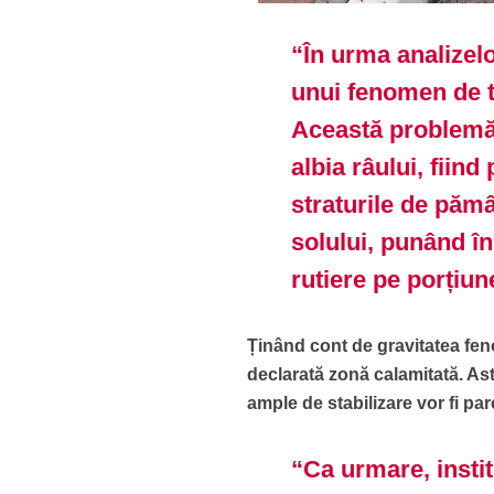
“În urma analizelo
unui fenomen de tas
Această problemă 
albia râului, fiind
straturile de pămâ
solului, punând în
rutiere pe porțiun
Ținând cont de gravitatea fen
declarată zonă calamitată. Ast
ample de stabilizare vor fi pa
“Ca urmare, instit