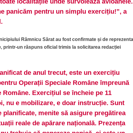
toate localitățile unde survolează avioanele.
ne panicăm pentru un simplu exercițiu!”, a
.
nicipiului Râmnicu Sărat au fost confirmate și de reprezenta
, printr-un răspuns oficial trimis la solicitarea redacției
anificat de anul trecut, este un exercițiu
 pentru Operații Speciale Române împreună
e Române. Exercițiul se încheie pe 11
oi, nu e mobilizare, e doar instrucție. Sunt
ce planificate, menite să asigure pregătirea
tuații reale de apărare națională. Prezența