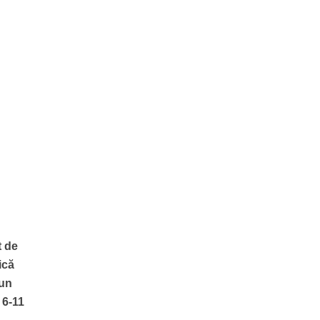
t de
ică
 un
 6-11