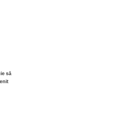
uie să
enit