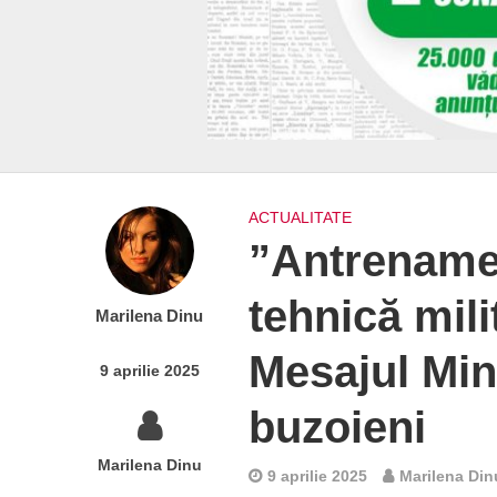
ACTUALITATE
”Antrename
tehnică mili
Marilena Dinu
Mesajul Min
9 aprilie 2025
buzoieni
Marilena Dinu
9 aprilie 2025
Marilena Din