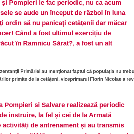
 și Pompieri le fac periodic, nu ca acum
rsele se aude un început de război în luna
i ordin să nu panicați cetățenii dar măcar
sincer! Când a fost ultimul exercițiu de
făcut în Ramnicu Sărat?, a fost un alt
rezentanții Primăriei au menționat faptul că populația nu treb
ărilor primite de la cetățeni, viceprimarul Florin Nicolae a rev
a Pompieri si Salvare realizează periodic
de instruire, la fel și cei de la Armată
 activități de antrenament și au transmis