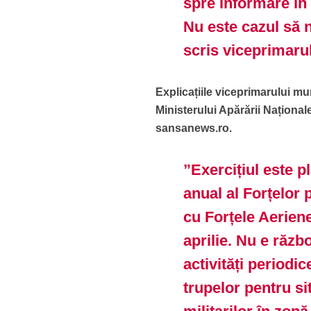
spre informare în 
Nu este cazul să 
scris viceprimarul
Explicațiile viceprimarului mu
Ministerului Apărării Naționale
sansanews.ro.
”Exercițiul este pl
anual al Forțelor
cu Forțele Aerien
aprilie. Nu e răzb
activități periodi
trupelor pentru si