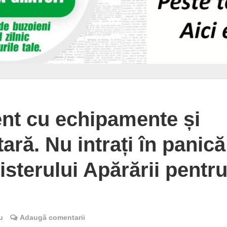
nt cu echipamente și
tară. Nu intrați în panică
isterului Apărării pentr
u
Adaugă comentarii