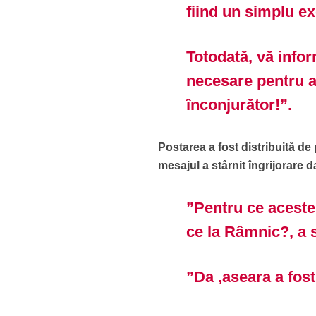
fiind un simplu e
Totodată, vă info
necesare pentru a
înconjurător!”.
Postarea a fost distribuită de
mesajul a stârnit îngrijorare d
”Pentru ce aceste
ce la Râmnic?, a 
”Da ,aseara a fos