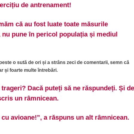
xercițiu de antrenament!
rmăm că au fost luate toate măsurile
 nu pune în pericol populația și mediul
 peste o sută de ori și a strâns zeci de comentarii, semn că
ar și foarte multe întrebări.
 trageri? Dacă puteți să ne răspundeți. Și d
scris un râmnicean.
t cu avioane!”, a răspuns un alt râmnicean.