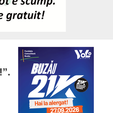
!”.
u