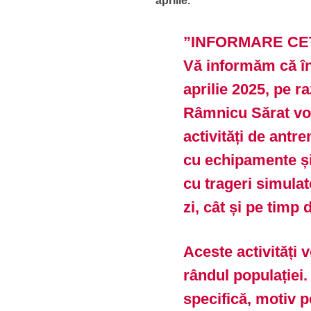
aprilie.
”INFORMARE CE
Vă informăm că în
aprilie 2025, pe r
Râmnicu Sărat vo
activități de antr
cu echipamente și
cu trageri simulat
zi, cât și pe timp 
Aceste activități 
rândul populației.
specifică, motiv p