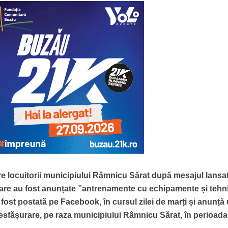
tre locuitorii municipiului Râmnicu Sărat după mesajul lansa
 care au fost anunțate ”antrenamente cu echipamente și tehn
a fost postată pe Facebook, în cursul zilei de marți și anunță
desfășurare, pe raza municipiului Râmnicu Sărat, în perioada