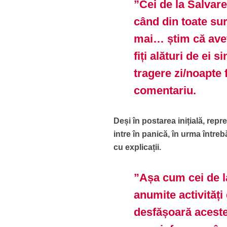
”Cei de la Salvare
când din toate su
mai… știm că aveț
fiți alături de ei 
tragere zi/noapte 
comentariu.
Deși în postarea inițială, rep
intre în panică, în urma întreb
cu explicații.
”Așa cum cei de l
anumite activități 
desfășoară aceste