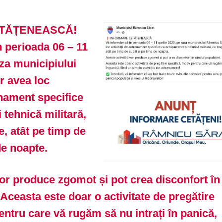
TĂȚENEASCĂ!
 perioada 06 – 11
aza municipiului
r avea loc
enament specifice
 tehnică militară,
e, atât pe timp de
de noapte.
vor produce zgomot și pot crea disconfort în
 Aceasta este doar o activitate de pregătire
entru care vă rugăm să nu intrați în panică,