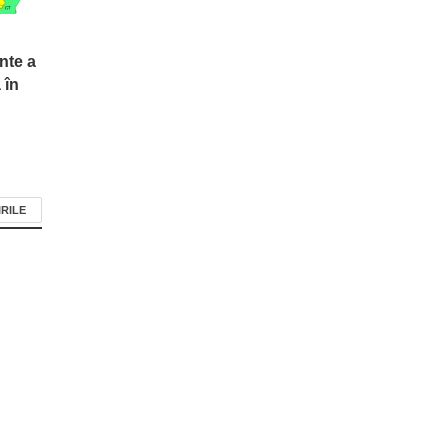
unte a
 în
IRILE