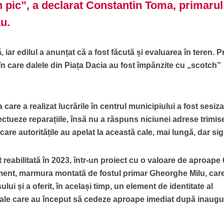
n pic”, a declarat Constantin Toma, primarul
u.
ar edilul a anunțat că a fost făcută și evaluarea în teren. Pr
 care dalele din Piața Dacia au fost împânzite cu „scotch”
are a realizat lucrările în centrul municipiului a fost sesiza
ectueze reparațiile, însă nu a răspuns niciunei adrese trimis
are autoritățile au apelat la această cale, mai lungă, dar sig
 reabilitată în 2023, într-un proiect cu o valoare de aproape 
ment, marmura montată de fostul primar Gheorghe Milu, car
ului și a oferit, în același timp, un element de identitate al
 dale care au început să cedeze aproape imediat după inaug