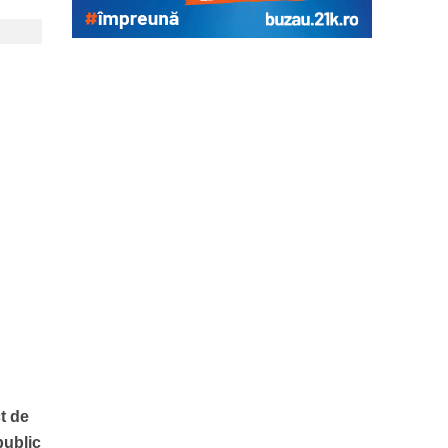
ct de
public