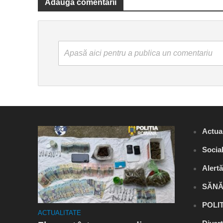
Adaugă comentarii
Apasă aici pentru a publica un comentariu
Actual
Socia
Alert
SĂNĂ
POLI
ACTUALITATE
ACTUALITA