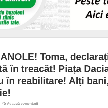
ANOLE! Toma, declaraț
ă în treacăt! Piața Daci
 în reabilitare! Alți bani
ie!
Adaugă comentarii