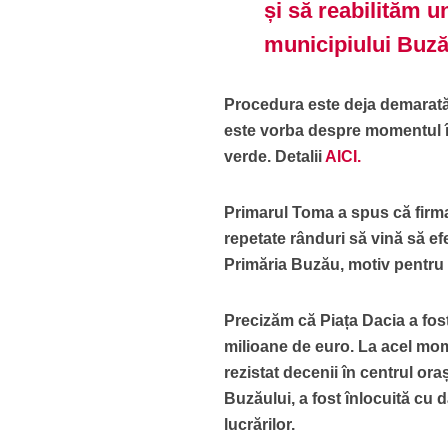
și să reabilităm u
municipiului Buză
Procedura este deja demarată, i
este vorba despre momentul în
verde. Detalii
AICI.
Primarul Toma a spus că firma c
repetate rânduri să vină să ef
Primăria Buzău, motiv pentru c
Precizăm că Piața Dacia a fost
milioane de euro. La acel mo
rezistat decenii în centrul oraș
Buzăului, a fost înlocuită cu
lucrărilor.