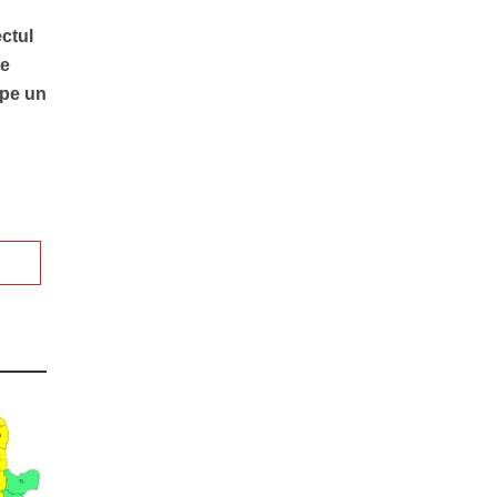
ectul
te
 pe un