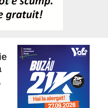
ie
a
,