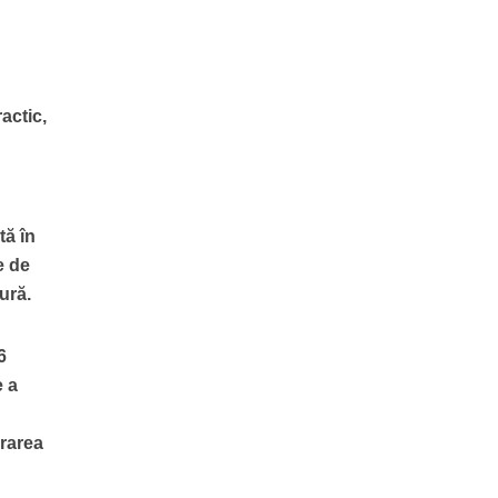
actic,
tă în
e de
ură.
6
e a
urarea