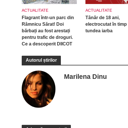
ACTUALITATE
ACTUALITATE
Flagrant într-un parc din
Tânăr de 18 ani,
Râmnicu Sărat! Doi
electrocutat în timp
bărbați au fost arestați
tundea iarba
pentru trafic de droguri.
Ce a descoperit DIICOT
Autorul știrilor
Marilena Dinu