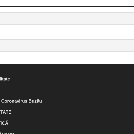
itate
l
ă Coronavirus Buzău
TATE
TICĂ
TE
ACTUALITATE
•
AGRICULTURA ACU