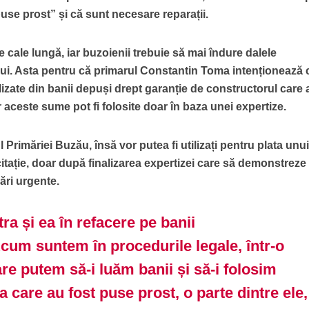
puse prost” și că sunt necesare reparații.
ste cale lungă, iar buzoienii trebuie să mai îndure dalele
ui. Asta pentru că primarul Constantin Toma intenționează 
ealizate din banii depuși drept garanție de constructorul care 
r aceste sume pot fi folosite doar în baza unei expertize.
l Primăriei Buzău, însă vor putea fi utilizați pentru plata unui
itație, doar după finalizarea expertizei care să demonstreze
ări urgente.
tra și ea în refacere pe banii
Acum suntem în procedurile legale, într-o
re putem să-i luăm banii și să-i folosim
a care au fost puse prost, o parte dintre ele,