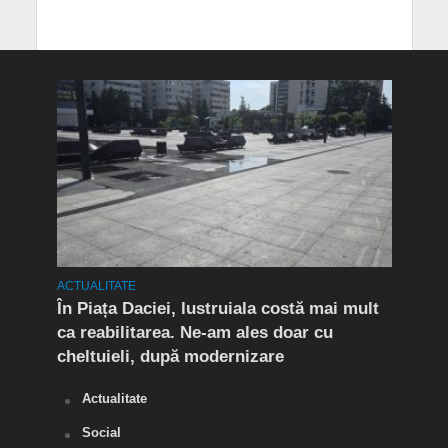
ACTUALITATE
ACTUA
t în
În Piața Daciei, lustruiala costă mai mult
Aten
ca reabilitarea. Ne-am ales doar cu
de a
cheltuieli, după modernizare
„O s
Actualitate
Social