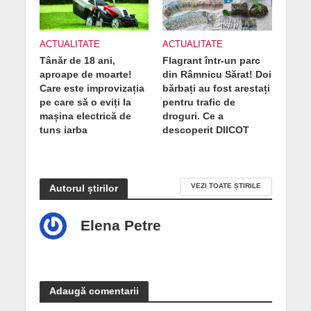
ACTUALITATE
ACTUALITATE
Tânăr de 18 ani,
Flagrant într-un parc
aproape de moarte!
din Râmnicu Sărat! Doi
Care este improvizația
bărbați au fost arestați
pe care să o eviți la
pentru trafic de
mașina electrică de
droguri. Ce a
tuns iarba
descoperit DIICOT
VEZI TOATE ȘTIRILE
Autorul știrilor
Elena Petre
Adaugă comentarii