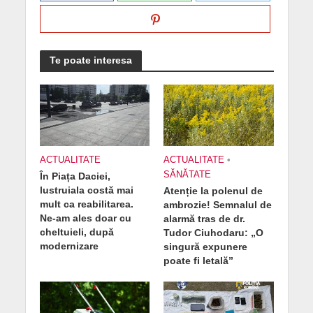
Te poate interesa
ACTUALITATE
ACTUALITATE
•
SĂNĂTATE
În Piața Daciei,
lustruiala costă mai
Atenție la polenul de
mult ca reabilitarea.
ambrozie! Semnalul de
Ne-am ales doar cu
alarmă tras de dr.
cheltuieli, după
Tudor Ciuhodaru: „O
modernizare
singură expunere
poate fi letală”