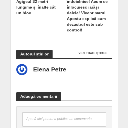
Agigea! 32 metri
îndoielnice! Acum se
lungime și înalte cât
înlocuiesc iarăși
un bloc
dalele! Viceprimarul
Apostu explică cum
dezastrul este sub
control!
VEZI TOATE ȘTIRILE
Autorul știrilor
Elena Petre
Adaugă comentarii
Apasă aici pentru a publica un comentariu