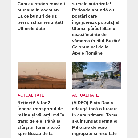
Cum au strâns românii
sursele autorizate!
cureaua în acest an.
Perioada abundă cu
La ce bunuri de uz
postări care
personal au renunțat!
îngrijorează populația!
Ultimele date
Ultima, pârâul Slănic
seacă înainte de
vărsarea în râul Buzău!
Ce spun cei de la
Apele Române
ACTUALITATE
ACTUALITATE
Rețineți! Vifor 2!
(VIDEO) Piața Dacia
Începe transportul de
adaugă încă o lucrare
mâine și vă veți lovi în
în care primarul Toma
trafic de ele! Până la
s-a înfundat definitiv!
sfârșitul lunii pleacă
Milioane de euro
spre Buzău de la
îngropate și rezultate