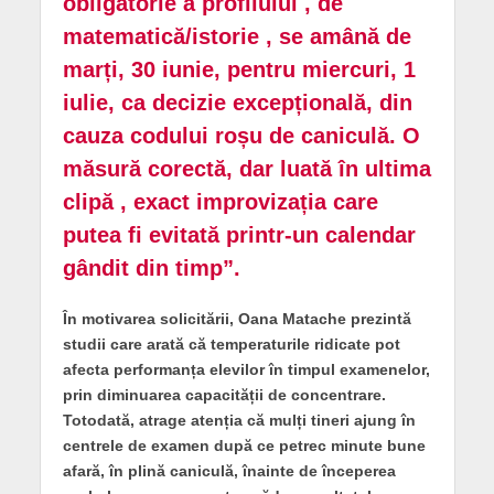
obligatorie a profilului , de
matematică/istorie , se amână de
marți, 30 iunie, pentru miercuri, 1
iulie, ca decizie excepțională, din
cauza codului roșu de caniculă. O
măsură corectă, dar luată în ultima
clipă , exact improvizația care
putea fi evitată printr-un calendar
gândit din timp”.
În motivarea solicitării, Oana Matache prezintă
studii care arată că temperaturile ridicate pot
afecta performanța elevilor în timpul examenelor,
prin diminuarea capacității de concentrare.
Totodată, atrage atenția că mulți tineri ajung în
centrele de examen după ce petrec minute bune
afară, în plină caniculă, înainte de începerea