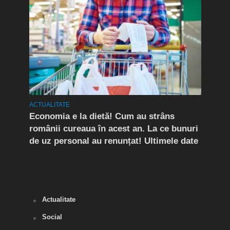
ACTUALITATE
ACTUA
rda
Economia e la dietă! Cum au strâns
Conf
românii cureaua în acest an. La ce bunuri
Peri
de uz personal au renunțat! Ultimele date
îngr
Slăn
Buză
Actualitate
Social