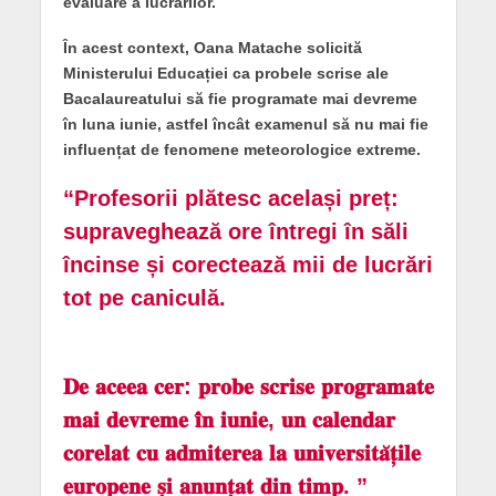
evaluare a lucrărilor.
În acest context, Oana Matache solicită
Ministerului Educației ca probele scrise ale
Bacalaureatului să fie programate mai devreme
în luna iunie, astfel încât examenul să nu mai fie
influențat de fenomene meteorologice extreme.
“Profesorii plătesc același preț:
supraveghează ore întregi în săli
încinse și corectează mii de lucrări
tot pe caniculă.
𝐃𝐞 𝐚𝐜𝐞𝐞𝐚 𝐜𝐞𝐫: 𝐩𝐫𝐨𝐛𝐞 𝐬𝐜𝐫𝐢𝐬𝐞 𝐩𝐫𝐨𝐠𝐫𝐚𝐦𝐚𝐭𝐞
𝐦𝐚𝐢 𝐝𝐞𝐯𝐫𝐞𝐦𝐞 𝐢̂𝐧 𝐢𝐮𝐧𝐢𝐞, 𝐮𝐧 𝐜𝐚𝐥𝐞𝐧𝐝𝐚𝐫
𝐜𝐨𝐫𝐞𝐥𝐚𝐭 𝐜𝐮 𝐚𝐝𝐦𝐢𝐭𝐞𝐫𝐞𝐚 𝐥𝐚 𝐮𝐧𝐢𝐯𝐞𝐫𝐬𝐢𝐭𝐚̆𝐭̦𝐢𝐥𝐞
𝐞𝐮𝐫𝐨𝐩𝐞𝐧𝐞 𝐬̦𝐢 𝐚𝐧𝐮𝐧𝐭̦𝐚𝐭 𝐝𝐢𝐧 𝐭𝐢𝐦𝐩. ”