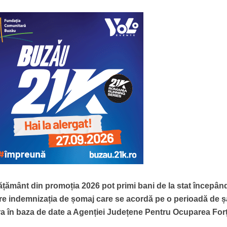
nvățământ din promoția 2026 pot primi bani de la stat începân
re indemnizația de șomaj care se acordă pe o perioadă de 
stra în baza de date a Agenției Județene Pentru Ocuparea For