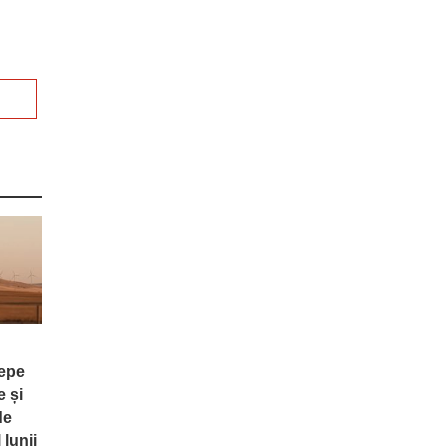
cepe
e și
de
 lunii