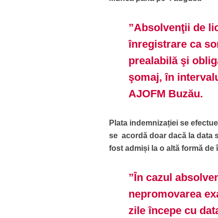
”Absolvenţii de l
înregistrare ca so
prealabilă şi obli
şomaj, în interval
AJOFM Buzău.
Plata indemnizației se efectue
se acordă doar dacă la data so
fost admiși la o altă formă de
”În cazul absolven
nepromovarea exa
zile începe cu dat