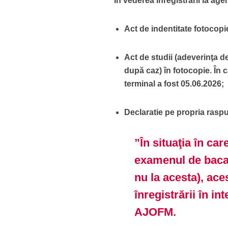
În vederea înregistrării la age
Act de indentitate fotocopi
Act de studii (adeverinţa d
după caz) în fotocopie. În c
terminal a fost 05.06.2026;
Declaratie pe propria raspu
”În situaţia în c
examenul de bacal
nu la acesta), ace
înregistrării în i
AJOFM.