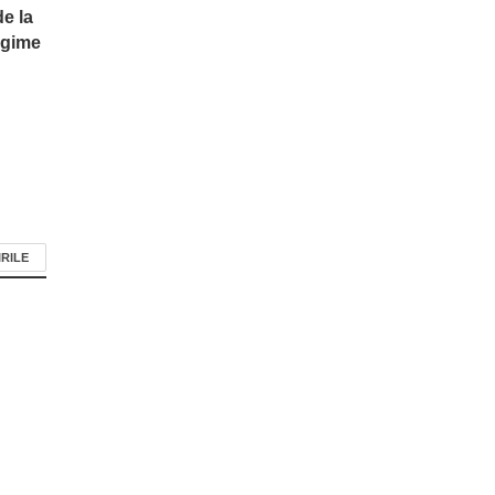
e la
ngime
IRILE