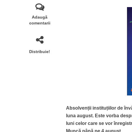
Adaugă
comentarii
Distribuie!
Absolvenții instituțiilor de î
luna august. Este vorba desp
luni celor care se vor înregi
Muncă până pe 4 august.