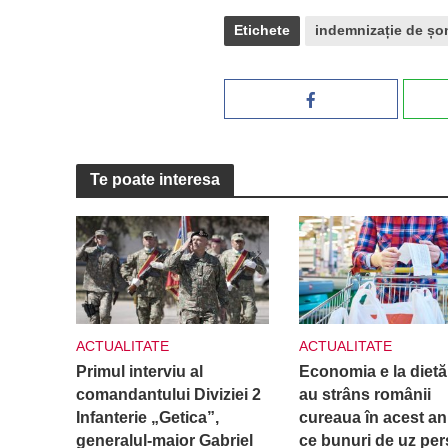
Etichete
indemnizație de șo
Te poate interesa
ACTUALITATE
ACTUALITATE
Primul interviu al
Economia e la diet
comandantului Diviziei 2
au strâns românii
Infanterie „Getica”,
cureaua în acest an
generalul-maior Gabriel
ce bunuri de uz per