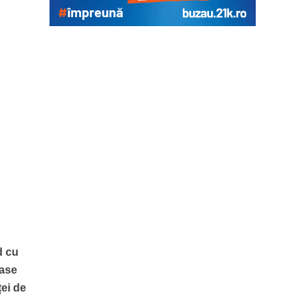
d cu
șase
ței de