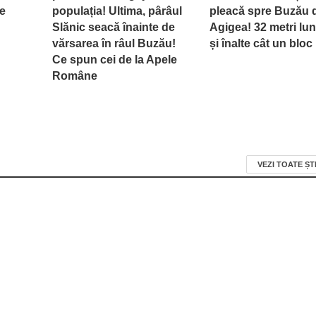
le
populația! Ultima, pârâul
pleacă spre Buzău d
Slănic seacă înainte de
Agigea! 32 metri lu
vărsarea în râul Buzău!
și înalte cât un bloc
Ce spun cei de la Apele
Române
VEZI TOATE ȘT