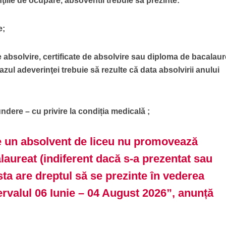
nţiile de ocupare, absoventii trebuie să prezinte:
e;
e absolvire, certificate de absolvire sau diploma de bacalaur
azul adeverinţei trebuie să rezulte că data absolvirii anului
ndere – cu privire la condiția medicală ;
are un absolvent de liceu nu promovează
aureat (indiferent dacă s-a prezentat sau
sta are dreptul să se prezinte în vederea
ntervalul 06 Iunie – 04 August 2026”, anunță