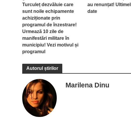
Turculeț dezvăluie care
au renunțat! Ultime
sunt noile echipamente
date
achiziționate prin
programul de înzestrare!
Urmează 10 zile de
manifestări militare în
municipiu! Vezi motivul și
programul
Autorul știrilor
Marilena Dinu