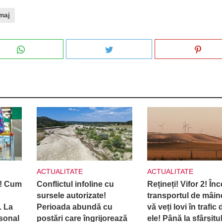
maj
ACTUALITATE
ACTUALITATE
ă! Cum
Conflictul infoline cu
Rețineți! Vifor 2! În
sursele autorizate!
transportul de mâin
. La
Perioada abundă cu
vă veți lovi în trafic 
sonal
postări care îngrijorează
ele! Până la sfârșitul