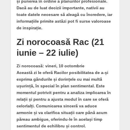
și punerea în ordine a planurilor profesionale.
Dacă au de luat decizii importante, nativii au
toate datele necesare să aleagă cu încredere, iar
informațiile primite astăzi pot fi surse valoroase
de inspirație.
Zi norocoasă Rac (21
iunie – 22 iulie)
Zi norocoasă: vineri, 10 octombrie
Această zi le oferă Racilor posibilitatea de a-și
exprima gândurile și dorințele cu mai multă
ușurință, în special în plan sentimental. Este
momentul potrivit pentru a analiza implicarea în
relații și pentru a ajusta modul în care se oferă
celorlalți. Comunicarea sinceră va aduce
armonie și va clarifica situații care până acum
păreau ambigue, oferindu-le în același timp
sentimentul de echilibru și control.