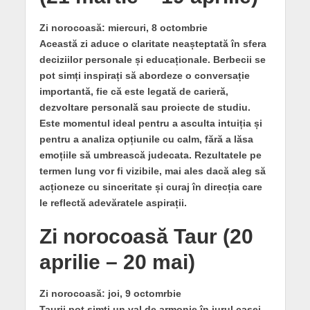
Zi norocoasă: miercuri, 8 octombrie
Această zi aduce o claritate neașteptată în sfera
deciziilor personale și educaționale. Berbecii se
pot simți inspirați să abordeze o conversație
importantă, fie că este legată de carieră,
dezvoltare personală sau proiecte de studiu.
Este momentul ideal pentru a asculta intuiția și
pentru a analiza opțiunile cu calm, fără a lăsa
emoțiile să umbrească judecata. Rezultatele pe
termen lung vor fi vizibile, mai ales dacă aleg să
acționeze cu sinceritate și curaj în direcția care
le reflectă adevăratele aspirații.
Zi norocoasă Taur (20
aprilie – 20 mai)
Zi norocoasă: joi, 9 octomrbie
Taurii pot simți un val de armonie în jurul casei