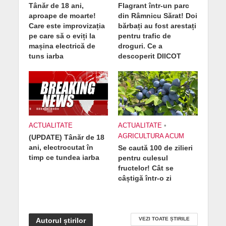
Tânăr de 18 ani,
Flagrant într-un parc
aproape de moarte!
din Râmnicu Sărat! Doi
Care este improvizația
bărbați au fost arestați
pe care să o eviți la
pentru trafic de
mașina electrică de
droguri. Ce a
tuns iarba
descoperit DIICOT
ACTUALITATE
ACTUALITATE
•
AGRICULTURA ACUM
(UPDATE) Tânăr de 18
ani, electrocutat în
Se caută 100 de zilieri
timp ce tundea iarba
pentru culesul
fructelor! Cât se
câștigă într-o zi
VEZI TOATE ȘTIRILE
Autorul știrilor