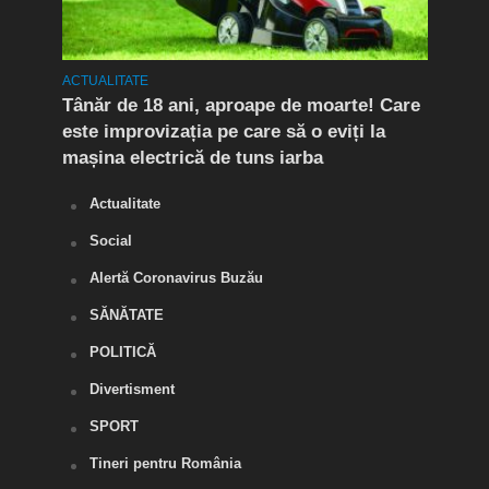
ACTUALITATE
ACTUA
Tânăr de 18 ani, aproape de moarte! Care
Flag
este improvizația pe care să o eviți la
Doi 
mașina electrică de tuns iarba
de d
Actualitate
Social
Alertă Coronavirus Buzău
SĂNĂTATE
POLITICĂ
Divertisment
SPORT
Tineri pentru România