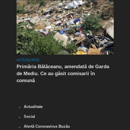
OCIAL
ACTUALITATE
ACTUA
Primăria Bălăceanu, amendată de Garda
(P)
de Mediu. Ce au găsit comisarii în
comună
Actualitate
Social
Alertă Coronavirus Buzău