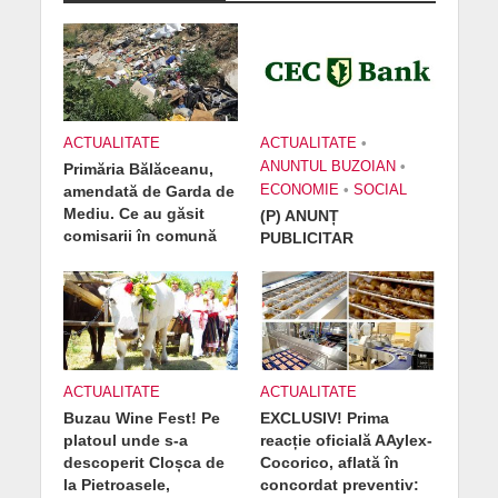
ACTUALITATE
ACTUALITATE
•
ANUNTUL BUZOIAN
•
Primăria Bălăceanu,
amendată de Garda de
ECONOMIE
•
SOCIAL
Mediu. Ce au găsit
(P) ANUNȚ
comisarii în comună
PUBLICITAR
ACTUALITATE
ACTUALITATE
Buzau Wine Fest! Pe
EXCLUSIV! Prima
platoul unde s-a
reacție oficială AAylex-
descoperit Cloșca de
Cocorico, aflată în
la Pietroasele,
concordat preventiv: