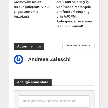
promovăm un alt
cei 1.508 salariați își
tezaur județean: vinul
vor încasa restanțele
și gastronomia
din fonduri proprii și
buzoiană
prin AJOFM.
Anticipează revenirea
la ritmul normal!
VEZI TOATE ȘTIRILE
Autorul știrilor
Andreea Zaleschi
Adaugă comentarii
Apasă aici pentru a publica un comentariu