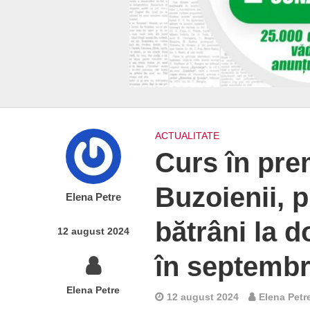
ACTUALITATE
Curs în pre
Buzoienii, p
Elena Petre
bătrâni la d
12 august 2024
în septembr
Elena Petre
12 august 2024
Elena Petr