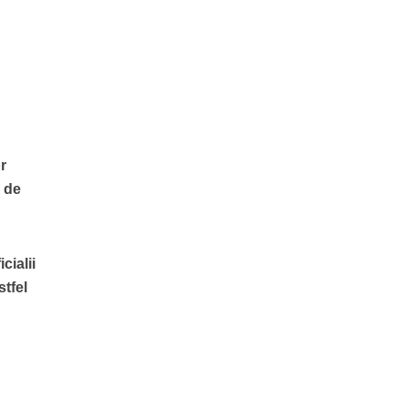
or
a de
cialii
stfel