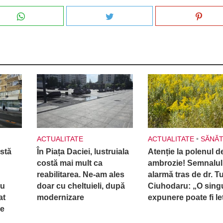
ACTUALITATE
ACTUALITATE
•
SĂNĂT
istă
În Piața Daciei, lustruiala
Atenție la polenul d
costă mai mult ca
ambrozie! Semnalul
reabilitarea. Ne-am ales
alarmă tras de dr. T
au
doar cu cheltuieli, după
Ciuhodaru: „O sing
at
modernizare
expunere poate fi le
de