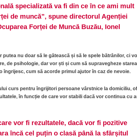
nală specializată va fi din ce în ce ami mult
rței de muncă”, spune directorul Agenției
Ocuparea Forței de Muncă Buzău, Ionel
vor putea nu doar să le gătească și să le spele bătrânilor, ci v
e, de psihologie, dar vor ști și cum să supravegheze stare
o îngrijesc, cum să acorde primul ajutor în caz de nevoie.
i curs pentru îngrijitori persoane vârstnice la domiciliu, ofi
atele, în funcție de care vor stabili dacă vor continua cu a
e vor fi rezultatele, dacă vor fi pozitive
a încă cel puțin o clasă până la sfârșitul