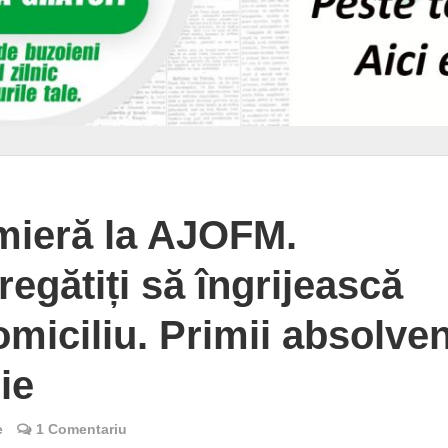
mieră la AJOFM.
regătiți să îngrijească
omiciliu. Primii absolven
ie
e
1 Comentariu