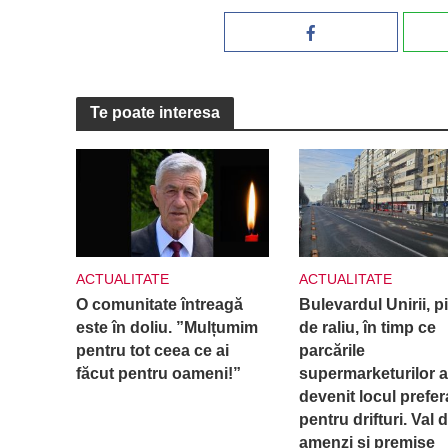
Te poate interesa
ACTUALITATE
ACTUALITATE
O comunitate întreagă
Bulevardul Unirii, p
este în doliu. ”Mulțumim
de raliu, în timp ce
pentru tot ceea ce ai
parcările
făcut pentru oameni!”
supermarketurilor 
devenit locul prefer
pentru drifturi. Val 
amenzi și premise