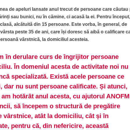
dinea de apeluri lansate anul trecut de persoane care căutau
rinți sau bunici, nu în cămine, ci acasă la ei. Pentru început
lasă, alcătuită din 15 persoane. Este vorba, în general, de
ârsta peste 35 de ani, care își doresc să aibă o calificare ca
persoană vârstnică, la domiciliul acesteia.
m în derulare curs de îngrijitor persoane
iliu. În domeniul acesta de activitate noi nu
că specializată. Există acele persoane ce
i, dar nu sunt persoane calificate. Și atunci,
 am hotărât anul acesta, cu ajutorul ANOFM
ncii, să începem o structură de pregătire
 vârstnice, atât la domiciliu, cât și în
ate, pentru că, din nefericire, această