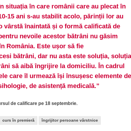
n situația în care românii care au plecat în
-15 ani s-au stabilit acolo, părinții lor au
o vârstă înaintată și o formă calificată de
 pentru nevoile acestor bătrâni nu găsim
 în România. Este ușor să fie
acesi bătrâni, dar nu asta este soluția, soluți
âni să aibă îngrijire la domiciliu. În cadrul
ele care îl urmează își însușesc elemente d
ihologie, de asistență medicală.”
rsul de calificare pe 18 septembrie.
curs în premieră
îngrijitor persoane vârstnice