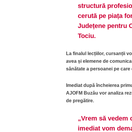
structură profesio
cerută pe piața fo
Județene pentru 
Tociu.
La finalul lecțiilor, cursanții 
avea și elemene de comunicar
sănătate a persoanei pe care 
Imediat după încheierea primulu
AJOFM Buzău vor analiza rezult
de pregătire.
„Vrem să vedem car
imediat vom demar