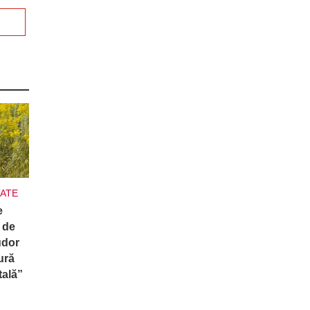
ATE
e
 de
udor
ură
tală”