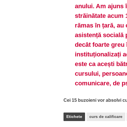
anului. Am ajuns î
străinătate acum 10
rămas în țară, au 
asistență socială
decât foarte greu
instituționalizați 
este ca acești bătr
cursului, persoan
comunicare, de ps
Cei 15 buzoieni vor absolvi cu
Etichete
curs de calificare