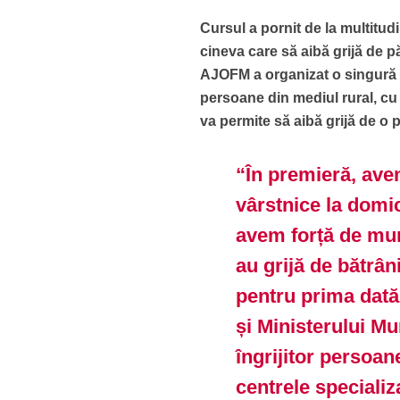
Cursul a pornit de la multitu
cineva care să aibă grijă de pă
AJOFM a organizat o singură c
persoane din mediul rural, cu v
va permite să aibă grijă de o 
“În premieră, ave
vârstnice la domic
avem forță de mun
au grijă de bătrân
pentru prima dată
și Ministerului Mu
îngrijitor persoane
centrele specializ