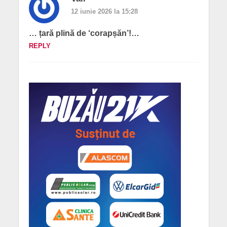
12 iunie 2026 la 15:28
… țară plină de ‘corapșăn’!…
REPLY