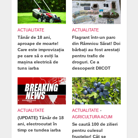
ACTUALITATE
ACTUALITATE
Tânăr de 18 ani,
Flagrant într-un parc
aproape de moarte!
din Râmnicu Sărat! Doi
Care este improvizația
bărbați au fost arestați
pe care să o eviți la
pentru trafic de
mașina electrică de
droguri. Ce a
tuns iarba
descoperit DIICOT
ACTUALITATE
ACTUALITATE
•
AGRICULTURA ACUM
(UPDATE) Tânăr de 18
ani, electrocutat în
Se caută 100 de zilieri
timp ce tundea iarba
pentru culesul
fructelor! Cât se