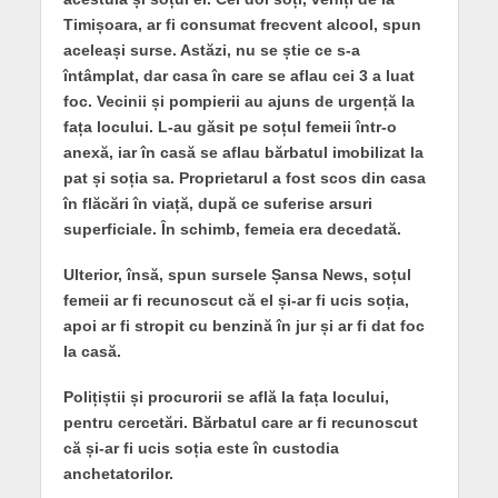
Timișoara, ar fi consumat frecvent alcool, spun
aceleași surse. Astăzi, nu se știe ce s-a
întâmplat, dar casa în care se aflau cei 3 a luat
foc. Vecinii și pompierii au ajuns de urgență la
fața locului. L-au găsit pe soțul femeii într-o
anexă, iar în casă se aflau bărbatul imobilizat la
pat și soția sa. Proprietarul a fost scos din casa
în flăcări în viață, după ce suferise arsuri
superficiale. În schimb, femeia era decedată.
Ulterior, însă, spun sursele Șansa News, soțul
femeii ar fi recunoscut că el și-ar fi ucis soția,
apoi ar fi stropit cu benzină în jur și ar fi dat foc
la casă.
Polițiștii și procurorii se află la fața locului,
pentru cercetări. Bărbatul care ar fi recunoscut
că și-ar fi ucis soția este în custodia
anchetatorilor.