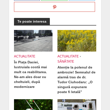
Te poate interesa
ACTUALITATE
ACTUALITATE
•
SĂNĂTATE
În Piața Daciei,
lustruiala costă mai
Atenție la polenul de
mult ca reabilitarea.
ambrozie! Semnalul de
Ne-am ales doar cu
alarmă tras de dr.
cheltuieli, după
Tudor Ciuhodaru: „O
modernizare
singură expunere
poate fi letală”