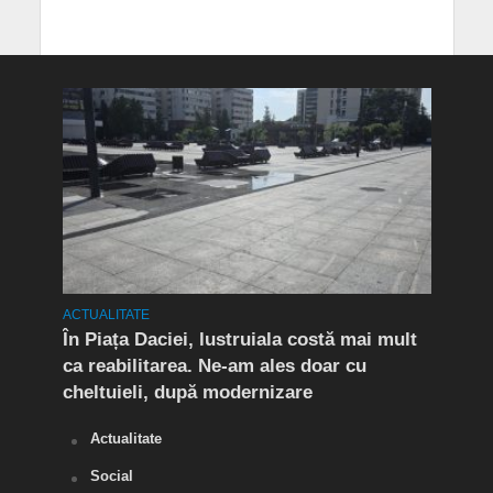
ACTUALITATE
ACTUA
t în
În Piața Daciei, lustruiala costă mai mult
Aten
ca reabilitarea. Ne-am ales doar cu
de a
cheltuieli, după modernizare
„O s
Actualitate
Social