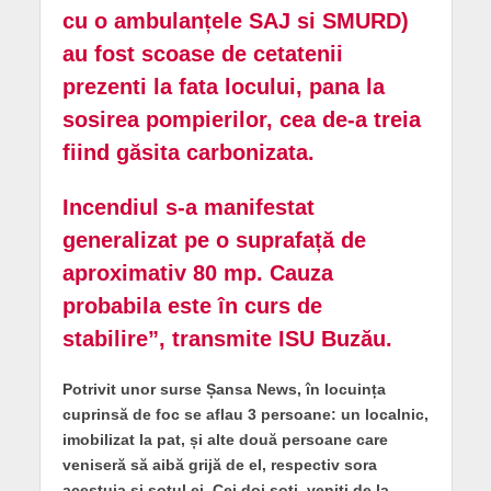
cu o ambulanțele SAJ si SMURD)
au fost scoase de cetatenii
prezenti la fata locului, pana la
sosirea pompierilor, cea de-a treia
fiind găsita carbonizata.
Incendiul s-a manifestat
generalizat pe o suprafață de
aproximativ 80 mp. Cauza
probabila este în curs de
stabilire”, transmite ISU Buzău.
Potrivit unor surse Șansa News, în locuința
cuprinsă de foc se aflau 3 persoane: un localnic,
imobilizat la pat, și alte două persoane care
veniseră să aibă grijă de el, respectiv sora
acestuia și soțul ei. Cei doi soți, veniți de la