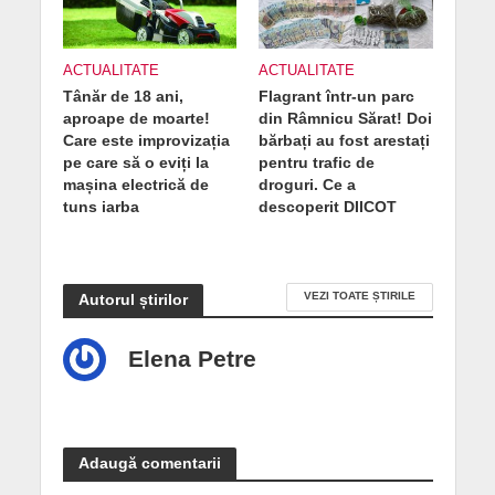
ACTUALITATE
ACTUALITATE
Tânăr de 18 ani,
Flagrant într-un parc
aproape de moarte!
din Râmnicu Sărat! Doi
Care este improvizația
bărbați au fost arestați
pe care să o eviți la
pentru trafic de
mașina electrică de
droguri. Ce a
tuns iarba
descoperit DIICOT
VEZI TOATE ȘTIRILE
Autorul știrilor
Elena Petre
Adaugă comentarii