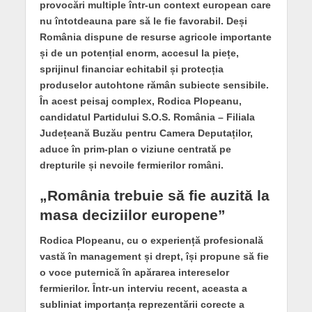
provocări multiple într-un context european care
nu întotdeauna pare să le fie favorabil. Deși
România dispune de resurse agricole importante
și de un potențial enorm, accesul la piețe,
sprijinul financiar echitabil și protecția
produselor autohtone rămân subiecte sensibile.
În acest peisaj complex, Rodica Plopeanu,
candidatul Partidului S.O.S. România – Filiala
Județeană Buzău pentru Camera Deputaților,
aduce în prim-plan o viziune centrată pe
drepturile și nevoile fermierilor români.
„
Rom
ânia trebuie să fie auzită la
masa deciziilor europene”
Rodica Plopeanu, cu o experiență profesională
vastă în management și drept, își propune să fie
o voce puternică în apărarea intereselor
fermierilor. Într-un interviu recent, aceasta a
subliniat importanța reprezentării corecte a