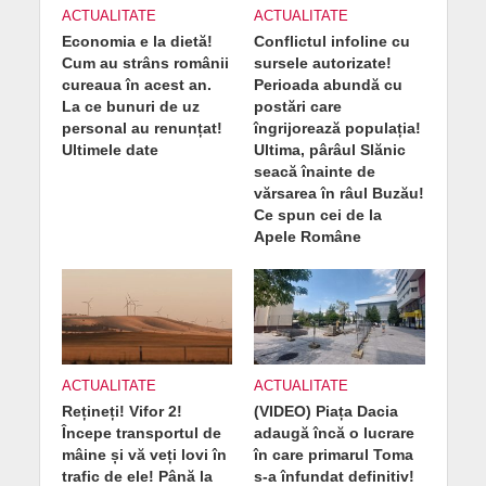
ACTUALITATE
ACTUALITATE
Economia e la dietă!
Conflictul infoline cu
Cum au strâns românii
sursele autorizate!
cureaua în acest an.
Perioada abundă cu
La ce bunuri de uz
postări care
personal au renunțat!
îngrijorează populația!
Ultimele date
Ultima, pârâul Slănic
seacă înainte de
vărsarea în râul Buzău!
Ce spun cei de la
Apele Române
ACTUALITATE
ACTUALITATE
Rețineți! Vifor 2!
(VIDEO) Piața Dacia
Începe transportul de
adaugă încă o lucrare
mâine și vă veți lovi în
în care primarul Toma
trafic de ele! Până la
s-a înfundat definitiv!