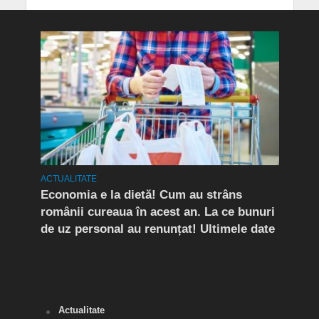
ACTUALITATE
ACTUA
rda
Economia e la dietă! Cum au strâns
Conf
românii cureaua în acest an. La ce bunuri
Peri
de uz personal au renunțat! Ultimele date
îngr
Slăn
Buză
Actualitate