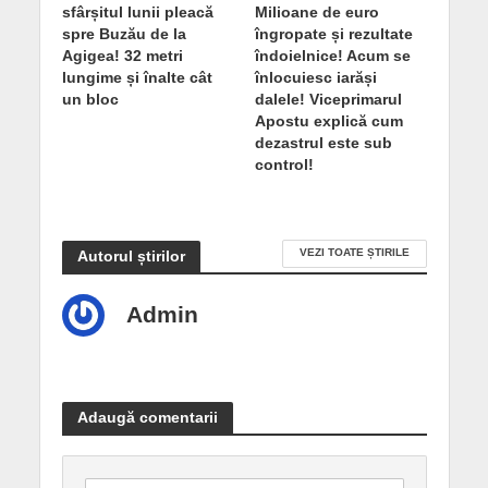
sfârșitul lunii pleacă
Milioane de euro
spre Buzău de la
îngropate și rezultate
Agigea! 32 metri
îndoielnice! Acum se
lungime și înalte cât
înlocuiesc iarăși
un bloc
dalele! Viceprimarul
Apostu explică cum
dezastrul este sub
control!
VEZI TOATE ȘTIRILE
Autorul știrilor
Admin
Adaugă comentarii