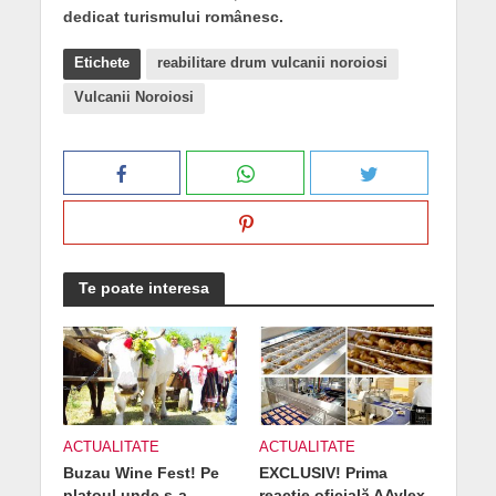
dedicat turismului românesc.
Etichete
reabilitare drum vulcanii noroiosi
Vulcanii Noroiosi
Te poate interesa
ACTUALITATE
ACTUALITATE
Buzau Wine Fest! Pe
EXCLUSIV! Prima
platoul unde s-a
reacție oficială AAylex-