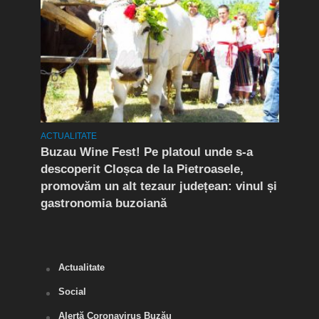
ACTUALITATE
ACTUA
Buzau Wine Fest! Pe platoul unde s-a
EXCL
nu
descoperit Cloșca de la Pietroasele,
Coco
ât
promovăm un alt tezaur județean: vinul și
cei 
gastronomia buzoiană
din 
Anti
Actualitate
Social
Alertă Coronavirus Buzău