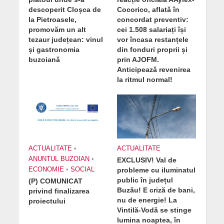
descoperit Cloșca de
Cocorico, aflată în
la Pietroasele,
concordat preventiv:
promovăm un alt
cei 1.508 salariați își
tezaur județean: vinul
vor încasa restanțele
și gastronomia
din fonduri proprii și
buzoiană
prin AJOFM.
Anticipează revenirea
la ritmul normal!
ACTUALITATE
•
ACTUALITATE
ANUNTUL BUZOIAN
•
EXCLUSIV! Val de
ECONOMIE
•
SOCIAL
probleme cu iluminatul
public în județul
(P) COMUNICAT
Buzău! E criză de bani,
privind finalizarea
nu de energie! La
proiectului
Vintilă-Vodă se stinge
lumina noaptea, în