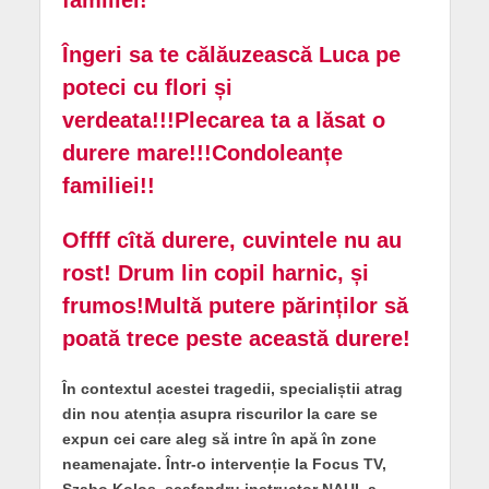
Îngeri sa te călăuzească Luca pe
poteci cu flori și
verdeata!!!Plecarea ta a lăsat o
durere mare!!!Condoleanțe
familiei!!
Offff cîtă durere, cuvintele nu au
rost! Drum lin copil harnic, și
frumos!Multă putere părinților să
poată trece peste această durere!
În contextul acestei tragedii, specialiștii atrag
din nou atenția asupra riscurilor la care se
expun cei care aleg să intre în apă în zone
neamenajate. Într-o intervenție la Focus TV,
Szabo Kolos, scafandru instructor NAUI, a