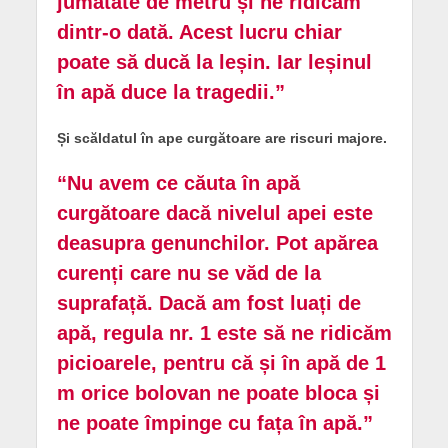
jumătate de metru și ne ridicăm
dintr-o dată. Acest lucru chiar
poate să ducă la leșin. Iar leșinul
în apă duce la tragedii.”
Și scăldatul în ape curgătoare are riscuri majore.
“Nu avem ce căuta în apă
curgătoare dacă nivelul apei este
deasupra genunchilor. Pot apărea
curenți care nu se văd de la
suprafață. Dacă am fost luați de
apă, regula nr. 1 este să ne ridicăm
picioarele, pentru că și în apă de 1
m orice bolovan ne poate bloca și
ne poate împinge cu fața în apă.”