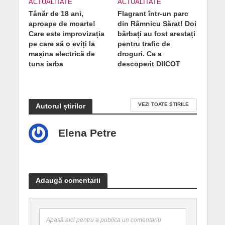
ACTUALITATE
ACTUALITATE
Tânăr de 18 ani,
Flagrant într-un parc
aproape de moarte!
din Râmnicu Sărat! Doi
Care este improvizația
bărbați au fost arestați
pe care să o eviți la
pentru trafic de
mașina electrică de
droguri. Ce a
tuns iarba
descoperit DIICOT
VEZI TOATE ȘTIRILE
Autorul știrilor
Elena Petre
Adaugă comentarii
Apasă aici pentru a publica un comentariu