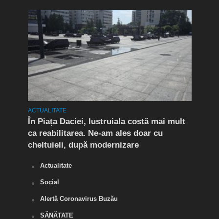
ACTUALITATE
ACTUA
t în
În Piața Daciei, lustruiala costă mai mult
Aten
ca reabilitarea. Ne-am ales doar cu
de a
cheltuieli, după modernizare
„O s
Actualitate
Social
Alertă Coronavirus Buzău
SĂNĂTATE