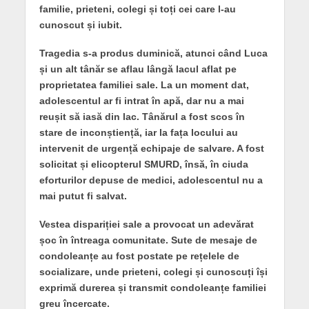
familie, prieteni, colegi și toți cei care l-au
cunoscut și iubit.
Tragedia s-a produs duminică, atunci când Luca
și un alt tânăr se aflau lângă lacul aflat pe
proprietatea familiei sale. La un moment dat,
adolescentul ar fi intrat în apă, dar nu a mai
reușit să iasă din lac. Tânărul a fost scos în
stare de inconștiență, iar la fața locului au
intervenit de urgență echipaje de salvare. A fost
solicitat și elicopterul SMURD, însă, în ciuda
eforturilor depuse de medici, adolescentul nu a
mai putut fi salvat.
Vestea dispariției sale a provocat un adevărat
șoc în întreaga comunitate. Sute de mesaje de
condoleanțe au fost postate pe rețelele de
socializare, unde prieteni, colegi și cunoscuți își
exprimă durerea și transmit condoleanțe familiei
greu încercate.