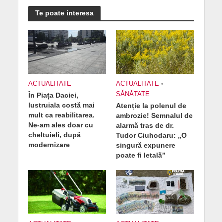
Te poate interesa
ACTUALITATE
ACTUALITATE
•
SĂNĂTATE
În Piața Daciei,
lustruiala costă mai
Atenție la polenul de
mult ca reabilitarea.
ambrozie! Semnalul de
Ne-am ales doar cu
alarmă tras de dr.
cheltuieli, după
Tudor Ciuhodaru: „O
modernizare
singură expunere
poate fi letală”