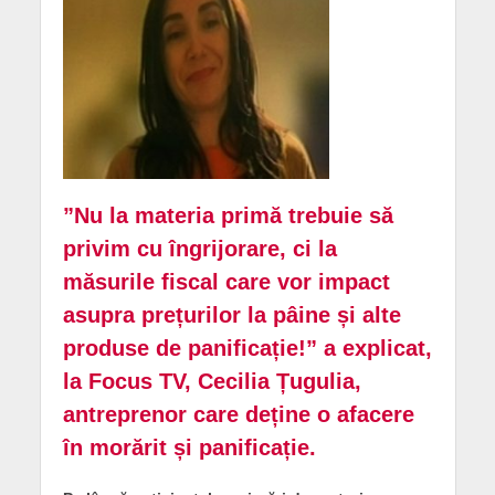
”Nu la materia primă trebuie să
privim cu îngrijorare, ci la
măsurile fiscal care vor impact
asupra prețurilor la pâine și alte
produse de panificație!” a explicat,
la Focus TV, Cecilia Țugulia,
antreprenor care deține o afacere
în morărit și panificație.