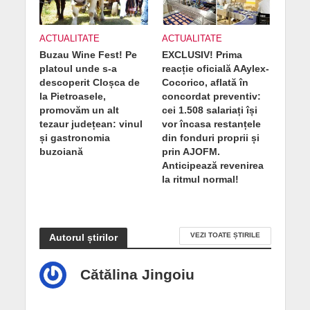
ACTUALITATE
ACTUALITATE
Buzau Wine Fest! Pe
EXCLUSIV! Prima
platoul unde s-a
reacție oficială AAylex-
descoperit Cloșca de
Cocorico, aflată în
la Pietroasele,
concordat preventiv:
promovăm un alt
cei 1.508 salariați își
tezaur județean: vinul
vor încasa restanțele
și gastronomia
din fonduri proprii și
buzoiană
prin AJOFM.
Anticipează revenirea
la ritmul normal!
VEZI TOATE ȘTIRILE
Autorul știrilor
Cătălina Jingoiu