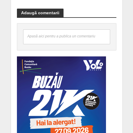
Adaugă comentarii
Apasă aici pentru a publica un comentariu