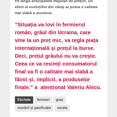
Pe lângă anticipatele majorări de prețuri, un
efect al evoluțiilor din câmp ar putea o calitate
mai slabă a acestora.
”Situația va lovi în fermierul
român, grâul din Ucraina, care
vine la un preț mic, va regla piața
internațională și prețul la burse.
Deci, prețul grâului nu va crește.
Ceea ce va resimți consumatorul
final va fi o calitate mai slabă a
făinii și, implicit, a produselor
finale.” a atenționat Valeriu Alecu.
Etichete
fermieri
grau
morărit și panificație
seceta