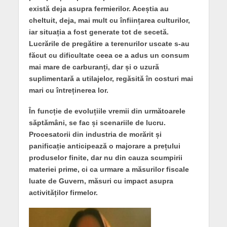
există deja asupra fermierilor. Aceștia au
cheltuit, deja, mai mult cu înființarea culturilor,
iar situația a fost generate tot de secetă.
Lucrările de pregătire a terenurilor uscate s-au
făcut cu dificultate ceea ce a adus un consum
mai mare de carburanți, dar și o uzură
suplimentară a utilajelor, regăsită în costuri mai
mari cu întreținerea lor.
În funcție de evoluțiile vremii din următoarele
săptămâni, se fac și scenariile de lucru.
Procesatorii din industria de morărit și
panificație anticipează o majorare a prețului
produselor finite, dar nu din cauza scumpirii
materiei prime, ci ca urmare a măsurilor fiscale
luate de Guvern, măsuri cu impact asupra
activităților firmelor.