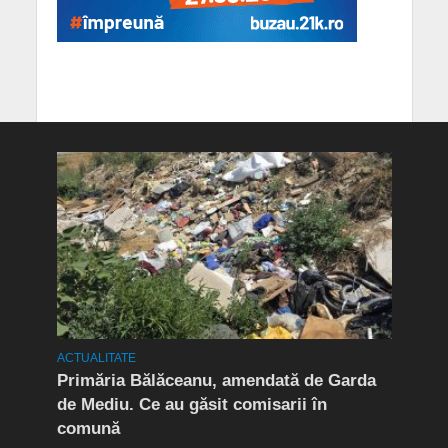
OCIAL
ACTUALITATE
ACTUA
Primăria Bălăceanu, amendată de Garda
(P)
de Mediu. Ce au găsit comisarii în
comună