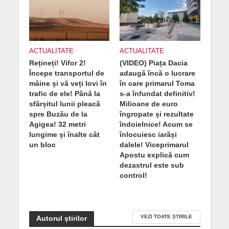
ACTUALITATE
ACTUALITATE
Rețineți! Vifor 2!
(VIDEO) Piața Dacia
Începe transportul de
adaugă încă o lucrare
mâine și vă veți lovi în
în care primarul Toma
trafic de ele! Până la
s-a înfundat definitiv!
sfârșitul lunii pleacă
Milioane de euro
spre Buzău de la
îngropate și rezultate
Agigea! 32 metri
îndoielnice! Acum se
lungime și înalte cât
înlocuiesc iarăși
un bloc
dalele! Viceprimarul
Apostu explică cum
dezastrul este sub
control!
VEZI TOATE ȘTIRILE
Autorul știrilor