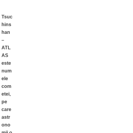
Tsuc
hins
han
–
ATL
AS
este
num
ele
com
etei,
pe
care
astr
ono
mii o