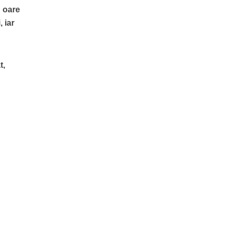
oare
, iar
t,