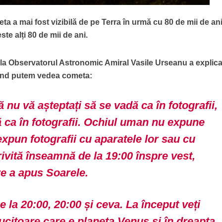
meta a mai fost vizibilă de pe Terra în urmă cu 80 de mii de ani
ste alți 80 de mii de ani.
a Observatorul Astronomic Amiral Vasile Urseanu a explica
ând putem vedea cometa:
ă nu vă așteptați să se vadă ca în fotografii,
ă ca în fotografii. Ochiul uman nu expune
xpun fotografii cu aparatele lor sau cu
rivită înseamnă de la 19:00 înspre vest,
re a apus Soarele.
e la 20:00, 20:00 și ceva. La început veți
ucitoare care e planeta Venus și în dreapta