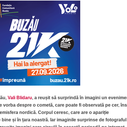
zău,
Vali Blidaru
, a reușit să surprindă în imagini un evenime
e vorba despre o cometă, care poate fi observată pe cer, în
ă emisfera nordică. Corpul ceresc, care are o apariție
bine și în țara noastră. Iar imaginile surprinse de fotograful