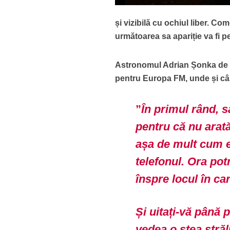
și vizibilă cu ochiul liber. Co
următoarea sa apariție va fi pe
Astronomul Adrian Șonka de l
pentru Europa FM, unde și c
”
În primul rând, s
pentru că nu arat
așa de mult cum e
telefonul. Ora pot
înspre locul în ca
Și uitați-vă până p
vedea o stea străl