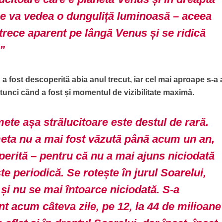
 se va vedea o dunguliță luminoasă – aceea
trece aparent pe lângă Venus și se ridică
”
S
a fost descoperită abia anul trecut, iar cel mai aproape s-a a
unci când a fost și momentul de vizibilitate maximă.
ete așa strălucitoare este destul de rară.
meta nu a mai fost văzută până acum un an,
perită – pentru că nu a mai ajuns niciodată
te periodică. Se rotește în jurul Soarelui,
 și nu se mai întoarce niciodată. S-a
t acum câteva zile, pe 12, la 44 de milioane