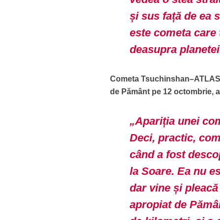
și sus față de ea
este cometa care 
deasupra planetei
Cometa
Tsuchinshan–ATLA
de Pământ pe 12 octombrie, at
„Apariția unei com
Deci, practic, co
când a fost desco
la Soare. Ea nu es
dar vine și pleacă
apropiat de Pămân