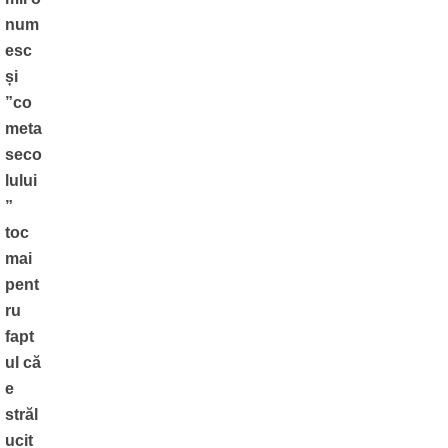
num
esc
și
”co
meta
seco
lului
”
toc
mai
pent
ru
fapt
ul că
e
străl
ucit