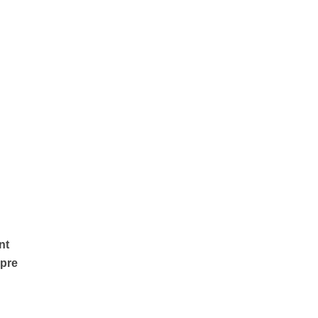
nt
spre