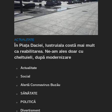
ACTUALITATE
ACTUA
t în
În Piața Daciei, lustruiala costă mai mult
Aten
ca reabilitarea. Ne-am ales doar cu
de a
cheltuieli, după modernizare
„O s
Actualitate
Social
Alertă Coronavirus Buzău
SĂNĂTATE
POLITICĂ
Divertisment