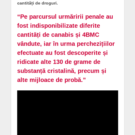
cantități de droguri.
“Pe parcursul urmăririi penale au
fost indisponibilizate diferite
cantități de canabis și 4BMC
vândute, iar în urma perchezițiilor
efectuate au fost descoperite și
ridicate alte 130 de grame de
substanță cristalină, precum și
alte mijloace de probă.”