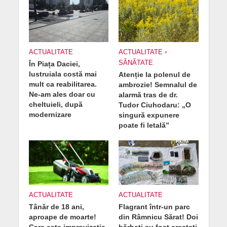
ACTUALITATE
ACTUALITATE
•
SĂNĂTATE
În Piața Daciei,
lustruiala costă mai
Atenție la polenul de
mult ca reabilitarea.
ambrozie! Semnalul de
Ne-am ales doar cu
alarmă tras de dr.
cheltuieli, după
Tudor Ciuhodaru: „O
modernizare
singură expunere
poate fi letală”
ACTUALITATE
ACTUALITATE
Tânăr de 18 ani,
Flagrant într-un parc
aproape de moarte!
din Râmnicu Sărat! Doi
Care este improvizația
bărbați au fost arestați