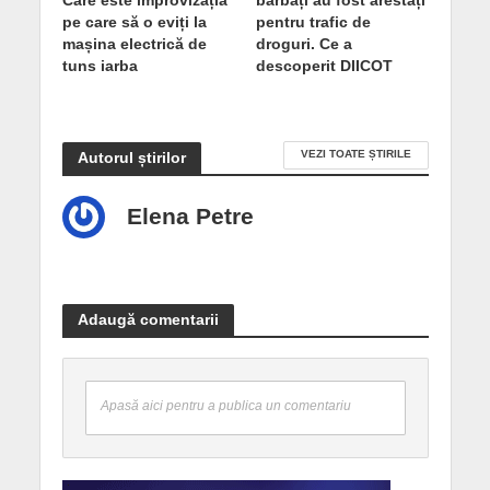
pe care să o eviți la
pentru trafic de
mașina electrică de
droguri. Ce a
tuns iarba
descoperit DIICOT
VEZI TOATE ȘTIRILE
Autorul știrilor
Elena Petre
Adaugă comentarii
Apasă aici pentru a publica un comentariu