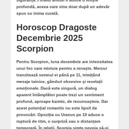
profundă, aceea care vine doar după un adevăr
spus cu inima curată.
Horoscop Dragoste
Decembrie 2025
Scorpion
Pentru Scorpion, luna decembrie are intensitatea
unui foc care mistuie pentru a renaște. Mercur
tranzitează semnul ei până pe 11, trimițând
mesaje tainice, gânduri obsesive și revelații
emoționale. Dacă este singură, un dialog
aparent întâmplător poate trezi un sentiment
profund, aproape karmic, de recunoaștere. Dar
acest potențial romantic nu este lipsit de
provocări. Opoziția cu Uranus pe 10 aduce o
ruptură de ritm, o surpriză sau o distanțare
temporară. În relații, Scorpia simte nevoia să-și