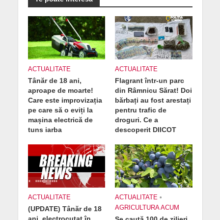
ACTUALITATE
ACTUALITATE
Tânăr de 18 ani,
Flagrant într-un parc
aproape de moarte!
din Râmnicu Sărat! Doi
Care este improvizația
bărbați au fost arestați
pe care să o eviți la
pentru trafic de
mașina electrică de
droguri. Ce a
tuns iarba
descoperit DIICOT
ACTUALITATE
ACTUALITATE
•
AGRICULTURA ACUM
(UPDATE) Tânăr de 18
ani, electrocutat în
Se caută 100 de zilieri