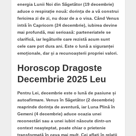
energia Lunii Noi din Săgetător (19 decembrie)
aduce o respirație nouă: dorința de a vă construi
fericirea zi de zi, nu doar de a o visa. Când Venus
intră în Capricorn (24 decembrie), iubirea devine
mai profundă, mai serioasă: parteneriatele se
clarifică, iar legăturile care rezistă acum sunt
cele care pot dura ani. Este o lună a siguranței
emoționale, dar și a recunoașterii propriei valori.
Horoscop Dragoste
Decembrie 2025 Leu
Pentru Lei, decembrie este o lună de pasiune și
autoafirmare. Venus în Săgetător (2 decembrie)
reaprinde dorința de aventură, iar Luna Plină în
Gemeni (4 decembrie) aduce ocazia unei
reconectări sau a unei iubiri născute dintr-un
context neașteptat, poate chiar o prietenie
transformată în ceva mai mult. Cei aflați în relații