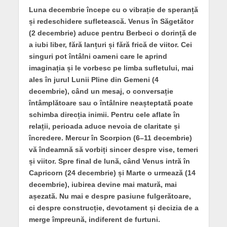
Luna decembrie începe cu o vibrație de speranță
și redeschidere sufletească. Venus în Săgetător
(2 decembrie) aduce pentru Berbeci o dorință de
a iubi liber, fără lanțuri și fără frică de viitor. Cei
singuri pot întâlni oameni care le aprind
imaginația și le vorbesc pe limba sufletului, mai
ales în jurul Lunii Pline din Gemeni (4
decembrie), când un mesaj, o conversație
întâmplătoare sau o întâlnire neașteptată poate
schimba direcția inimii. Pentru cele aflate în
relații, perioada aduce nevoia de claritate și
încredere. Mercur în Scorpion (6–11 decembrie)
vă îndeamnă să vorbiți sincer despre vise, temeri
și viitor. Spre final de lună, când Venus intră în
Capricorn (24 decembrie) și Marte o urmează (14
decembrie), iubirea devine mai matură, mai
așezată. Nu mai e despre pasiune fulgerătoare,
ci despre construcție, devotament și decizia de a
merge împreună, indiferent de furtuni.