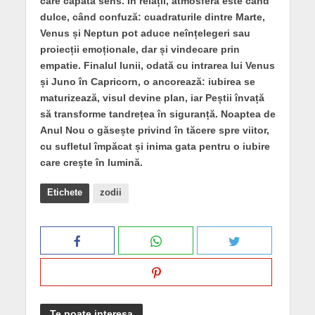
care capătă sens. În relații, atmosfera este când
dulce, când confuză: cuadraturile dintre Marte,
Venus și Neptun pot aduce neînțelegeri sau
proiecții emoționale, dar și vindecare prin
empatie. Finalul lunii, odată cu intrarea lui Venus
și Juno în Capricorn, o ancorează: iubirea se
maturizează, visul devine plan, iar Peștii învață
să transforme tandrețea în siguranță. Noaptea de
Anul Nou o găsește privind în tăcere spre viitor,
cu sufletul împăcat și inima gata pentru o iubire
care crește în lumină.
Etichete
zodii
Te poate interesa