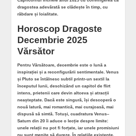
dragostea adevărată se clădește în timp, cu
răbdare și loialitate.
Horoscop Dragoste
Decembrie 2025
Vărsător
Pentru Vărsătoare, decembrie este o lună a
inspirației și a reconfigurării sentimentale. Venus
și Pluto se întâlnesc subtil printr-un sextil la
începutul lunii, deschizând un capitol de flirt
intens, prietenii care devin altceva și atracții
neașteptate. Dacă este singură, își descoperă o
nouă latură, mai romantică, mai curajoasă, mai
dispusă să simtă. Totuși, cuadratura Venus–
Saturn din 20 îi aduce o lecție despre limite:
unele relații nu pot fi forțate, iar unele promisiuni
nu sunt menite să dureze. În relațiile existente,