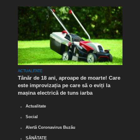
ACTUALITATE
ACTUA
Tânăr de 18 ani, aproape de moarte! Care
Flag
este improvizația pe care să o eviți la
Doi 
mașina electrică de tuns iarba
de d
Actualitate
Social
Alertă Coronavirus Buzău
SĂNĂTATE