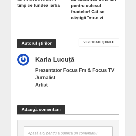
timp ce tundea iarba
pentru culesul
fructelor! Cât se
câștigă într-o zi
VEZI TOATE ȘTIRILE
Autorul știrilor
Karla Lucuță
Prezentator Focus Fm & Focus TV
Jurnalist
Artist
Adaugă comentarii
Apasă aici pentru a publica un comentariu