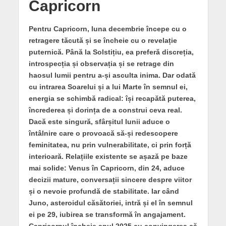
Capricorn
Pentru Capricorn, luna decembrie începe cu o
retragere tăcută și se încheie cu o revelație
puternică. Până la Solstițiu, ea preferă discreția,
introspecția și observația și se retrage din
haosul lumii pentru a-și asculta inima. Dar odată
cu intrarea Soarelui și a lui Marte în semnul ei,
energia se schimbă radical: își recapătă puterea,
încrederea și dorința de a construi ceva real.
Dacă este singură, sfârșitul lunii aduce o
întâlnire care o provoacă să-și redescopere
feminitatea, nu prin vulnerabilitate, ci prin forță
interioară. Relațiile existente se așază pe baze
mai solide: Venus în Capricorn, din 24, aduce
decizii mature, conversații sincere despre viitor
și o nevoie profundă de stabilitate. Iar când
Juno, asteroidul căsătoriei, intră și el în semnul
ei pe 29, iubirea se transformă în angajament.
Capricornul încheie anul 2025 cu convingerea că