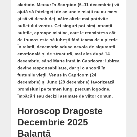
claritate. Mercur în Scorpion (6–11 decembrie) vă
ajută să înțelegeți de ce unele relații nu au mers
și să vă deschideți către altele mai potrivite
sufletului vostru. Cei singuri pot simți atracții
subtile, aproape mistice, care le reamintesc cât
de frumos este să iubești fără teama de a pierde.
În relații, decembrie aduce nevoia de siguranță
emoțională și de structură, mai ales după 14
decembrie, când Marte intră în Capricorn: iubirea
devine responsabilitate, dar și o ancoră în
furtunile vieții. Venus în Capricorn (24
decembrie) și Juno (29 decembrie) favorizează
promisiuni pe termen lung, precum logodne,
împăcări sau decizii asumate de viitor comun.
Horoscop Dragoste
Decembrie 2025
Balanță