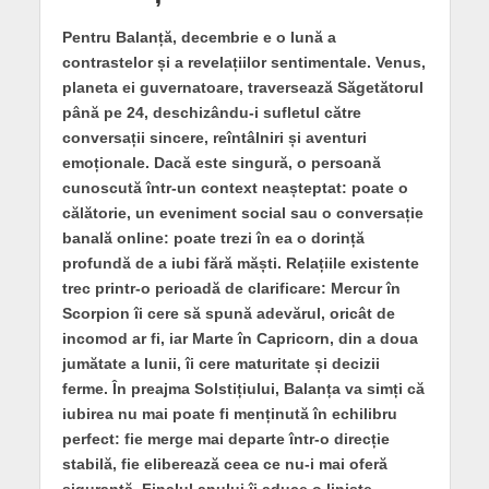
Pentru Balanță, decembrie e o lună a
contrastelor și a revelațiilor sentimentale. Venus,
planeta ei guvernatoare, traversează Săgetătorul
până pe 24, deschizându-i sufletul către
conversații sincere, reîntâlniri și aventuri
emoționale. Dacă este singură, o persoană
cunoscută într-un context neașteptat: poate o
călătorie, un eveniment social sau o conversație
banală online: poate trezi în ea o dorință
profundă de a iubi fără măști. Relațiile existente
trec printr-o perioadă de clarificare: Mercur în
Scorpion îi cere să spună adevărul, oricât de
incomod ar fi, iar Marte în Capricorn, din a doua
jumătate a lunii, îi cere maturitate și decizii
ferme. În preajma Solstițiului, Balanța va simți că
iubirea nu mai poate fi menținută în echilibru
perfect: fie merge mai departe într-o direcție
stabilă, fie eliberează ceea ce nu-i mai oferă
siguranță. Finalul anului îi aduce o liniște