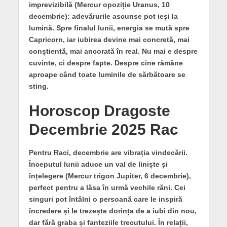
imprevizibilă (Mercur opoziție Uranus, 10
decembrie): adevărurile ascunse pot ieși la
lumină. Spre finalul lunii, energia se mută spre
Capricorn, iar iubirea devine mai concretă, mai
conștientă, mai ancorată în real. Nu mai e despre
cuvinte, ci despre fapte. Despre cine rămâne
aproape când toate luminile de sărbătoare se
sting.
Horoscop Dragoste
Decembrie 2025 Rac
Pentru Raci, decembrie are vibrația vindecării.
Începutul lunii aduce un val de liniște și
înțelegere (Mercur trigon Jupiter, 6 decembrie),
perfect pentru a lăsa în urmă vechile răni. Cei
singuri pot întâlni o persoană care le inspiră
încredere și le trezește dorința de a iubi din nou,
dar fără graba și fanteziile trecutului. În relații,