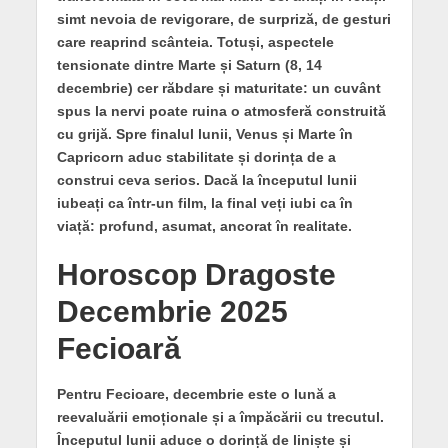
simt nevoia de revigorare, de surpriză, de gesturi
care reaprind scânteia. Totuși, aspectele
tensionate dintre Marte și Saturn (8, 14
decembrie) cer răbdare și maturitate: un cuvânt
spus la nervi poate ruina o atmosferă construită
cu grijă. Spre finalul lunii, Venus și Marte în
Capricorn aduc stabilitate și dorința de a
construi ceva serios. Dacă la începutul lunii
iubeați ca într-un film, la final veți iubi ca în
viață: profund, asumat, ancorat în realitate.
Horoscop Dragoste
Decembrie 2025
Fecioară
Pentru Fecioare, decembrie este o lună a
reevaluării emoționale și a împăcării cu trecutul.
Începutul lunii aduce o dorință de liniște și