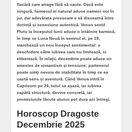
flacără care atrage fără să caute. Dacă este
singură, farmecul ei natural aduce oameni noi în
jur, dar adevărata provocare e să discearnă între
dorință și conexiune autentică. Venus sextil
Pluto la începutul lunii aduce o întâlnire karmică,
în timp ce Luna Nouă în semnul ei, pe 19,
marchează un nou început sentimental: o
deschidere către iubirea care nu limitează, ci
eliberează. În relații, decembrie poate aduce un
amestec de romantism și tensiune: partenerul
poate simți nevoia de stabilitate în timp ce ea
caută sens și aventură. Când Venus intră în
Capricorn pe 24, totul se așază, iar iubirea
capătă structură, devine concretă, iar
promisiunile făcute atunci pot dura ani întregi.
Horoscop Dragoste
Decembrie 2025