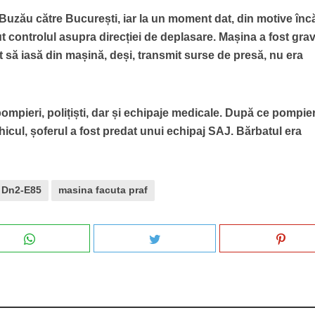
Buzău către București, iar la un moment dat, din motive înc
t controlul asupra direcției de deplasare. Mașina a fost gra
it să iasă din mașină, deși, transmit surse de presă, nu era
pompieri, polițiști, dar și echipaje medicale. După ce pompier
ehicul, șoferul a fost predat unui echipaj SAJ. Bărbatul era
Dn2-E85
masina facuta praf