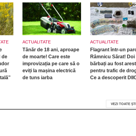
TATE
ACTUALITATE
ACTUALITATE
e
Tânăr de 18 ani, aproape
Flagrant într-un par
 de
de moarte! Care este
Râmnicu Sărat! Doi
udor
improvizația pe care să o
bărbați au fost arest
ură
eviți la mașina electrică
pentru trafic de drog
tală”
de tuns iarba
Ce a descoperit DI
VEZI TOATE ȘT