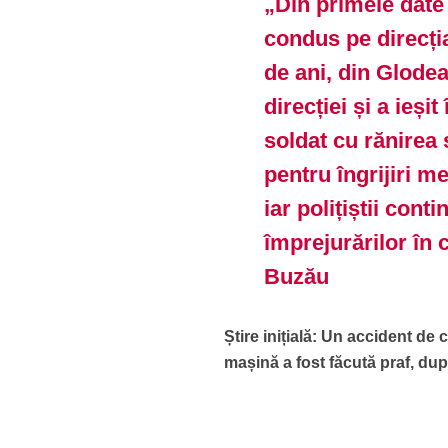
„Din primele date 
condus pe direcți
de ani, din Glodea
direcției și a ieși
soldat cu rănirea 
pentru îngrijiri m
iar polițiștii cont
împrejurărilor în
Buzău
Știre inițială: Un accident de 
mașină a fost făcută praf, după