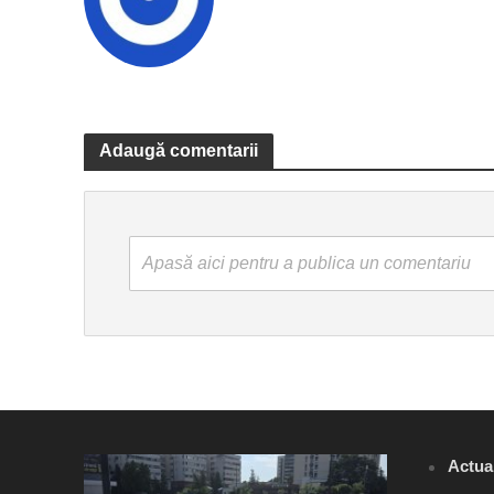
Adaugă comentarii
Apasă aici pentru a publica un comentariu
Actual