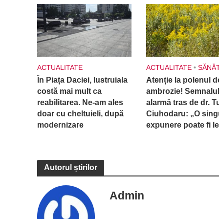
ACTUALITATE
ACTUALITATE
•
SĂNĂ
În Piața Daciei, lustruiala
Atenție la polenul d
costă mai mult ca
ambrozie! Semnalul
reabilitarea. Ne-am ales
alarmă tras de dr. T
doar cu cheltuieli, după
Ciuhodaru: „O sing
modernizare
expunere poate fi le
Autorul știrilor
Admin