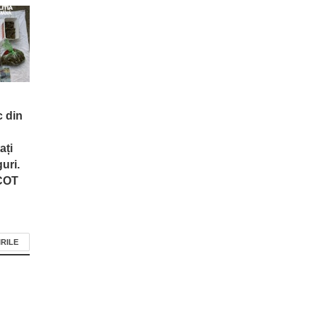
c din
ați
uri.
ICOT
IRILE