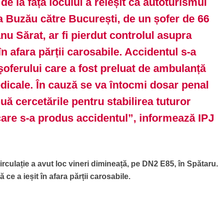
de la fața locului a reieșit că autoturismul
a Buzău către București, de un șofer de 66
nu Sărat, ar fi pierdut controlul asupra
t în afara părții carosabile. Accidentul s-a
șoferului care a fost preluat de ambulanță
edicale. În cauză se va întocmi dosar penal
inuă cercetările pentru stabilirea tuturor
 care s-a produs accidentul”, informează IPJ
circulație a avut loc vineri dimineață, pe DN2 E85, în Spătaru
 ce a ieșit în afara părții carosabile.