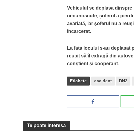
Vehiculul se deplasa dinspre 
necunoscute, șoferul a pierdu
avariată, iar șoferul nu a reuș
încarcerat.
La fața locului s-au deplasat 
reușit să îl extragă din autov
conștient și cooperant.
Etichete
accident
DN2
Te poate interesa