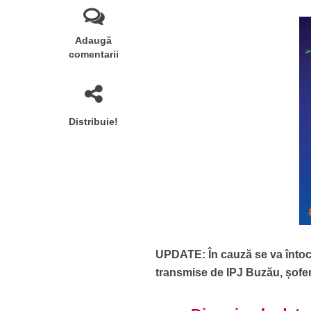
Adaugă
comentarii
Distribuie!
UPDATE:
În cauză se va întocm
transmise de IPJ Buzău, șofer