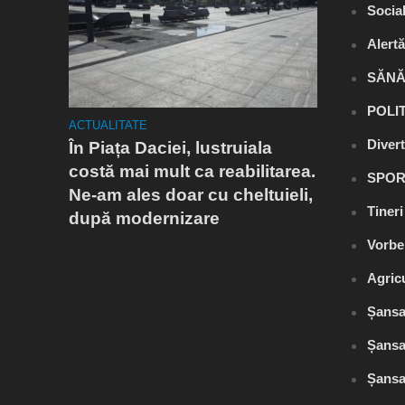
Socia
Alert
SĂNĂ
POLI
ACTUALITATE
ACTUALITA
Diver
ni,
În Piața Daciei, lustruiala
Atenție 
tundea
costă mai mult ca reabilitarea.
ambrozi
SPOR
Ne-am ales doar cu cheltuieli,
alarmă t
Tiner
după modernizare
Ciuhoda
expunere
Vorbe
Agric
Șansa
Șansa
Șansa