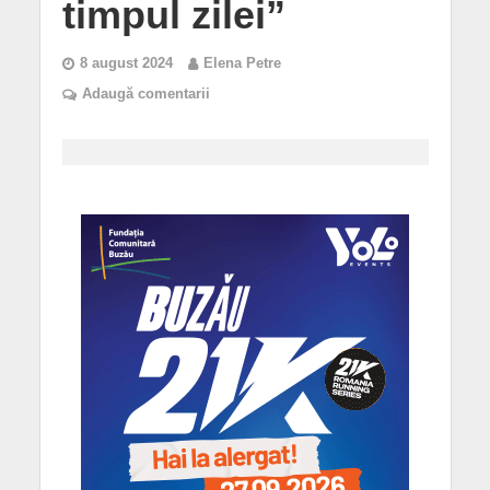
timpul zilei”
8 august 2024
Elena Petre
Adaugă comentarii