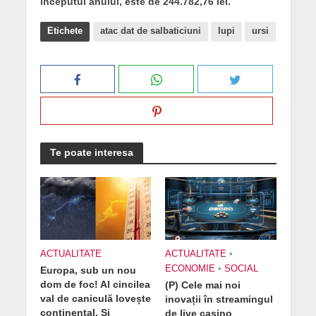
începutul anului, este de 244.782,76 lei.
Etichete
atac dat de salbaticiuni
lupi
ursi
Te poate interesa
ACTUALITATE
ACTUALITATE
•
ECONOMIE
•
SOCIAL
Europa, sub un nou
dom de foc! Al cincilea
(P) Cele mai noi
val de caniculă lovește
inovații în streamingul
continental. Și
de live casino