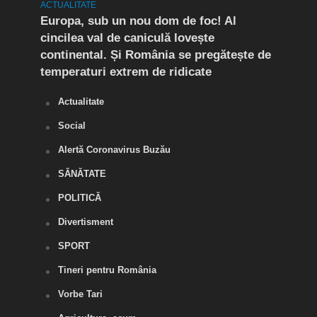
ACTUALITATE
ACTUA
mult
Europa, sub un nou dom de foc! Al
(P) 
cincilea val de caniculă lovește
live
continental. Și România se pregătește de
temperaturi extrem de ridicate
Actualitate
Social
Alertă Coronavirus Buzău
SĂNĂTATE
POLITICĂ
Divertisment
SPORT
Tineri pentru România
Vorbe Tari