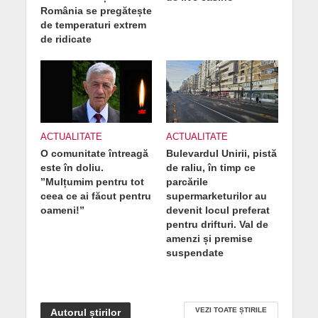
România se pregătește
de temperaturi extrem
de ridicate
ACTUALITATE
ACTUALITATE
O comunitate întreagă
Bulevardul Unirii, pistă
este în doliu.
de raliu, în timp ce
”Mulțumim pentru tot
parcările
ceea ce ai făcut pentru
supermarketurilor au
oameni!”
devenit locul preferat
pentru drifturi. Val de
amenzi și premise
suspendate
VEZI TOATE ȘTIRILE
Autorul știrilor