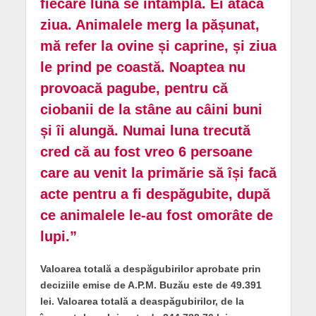
fiecare lună se întâmplă. Ei atacă
ziua. Animalele merg la pășunat,
mă refer la ovine și caprine, și ziua
le prind pe coastă. Noaptea nu
provoacă pagube, pentru că
ciobanii de la stâne au câini buni
și îi alungă. Numai luna trecută
cred că au fost vreo 6 persoane
care au venit la primărie să își facă
acte pentru a fi despăgubite, după
ce animalele le-au fost omorâte de
lupi.”
Valoarea totală a despăgubirilor aprobate prin
deciziile emise de A.P.M. Buzău este de 49.391
lei. Valoarea totală a deaspăgubirilor, de la