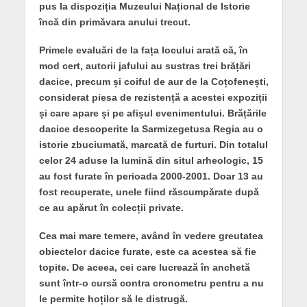
pus la dispoziția Muzeului Național de Istorie
încă din primăvara anului trecut.
Primele evaluări de la fața locului arată că, în
mod cert, autorii jafului au sustras trei brățări
dacice, precum și coiful de aur de la Coțofenești,
considerat piesa de rezistență a acestei expoziții
și care apare și pe afișul evenimentului. Brățările
dacice descoperite la Sarmizegetusa Regia au o
istorie zbuciumată, marcată de furturi. Din totalul
celor 24 aduse la lumină din situl arheologic, 15
au fost furate în perioada 2000-2001. Doar 13 au
fost recuperate, unele fiind răscumpărate după
ce au apărut în colecții private.
Cea mai mare temere, având în vedere greutatea
obiectelor dacice furate, este ca acestea să fie
topite. De aceea, cei care lucrează în anchetă
sunt într-o cursă contra cronometru pentru a nu
le permite hoților să le distrugă.