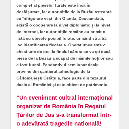
complet al pieselor furate este încă în
desfășurare, iar autoritățile de la Buzău așteaptă
cu înfrigurare vești din Olanda. Deocamdată,
există o cooperare la nivel diplomatic și la nivel
de Interpol, iar autoritățile române au primit o
listă cu obiecte posibil furate, urmând să aibă
loc identificarea fiecăreia. Operațiunea este o
chestiune de ore, la finalul cărora se va ști dacă
piesa de la Buzău a scăpat de mâinile hoților sau
a fost furată. Pandantivul semilunar dacic
provine din șantierul arheologic de la
Cârlomănești Cetățuia, face parte din tezaurul
dacic al României și este obiect de patrimoniu.
”Un eveniment cultral internațional
organizat de România în Regatul
Țărilor de Jos s-a transformat într-
o adevărată tragedie națională!