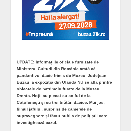
UPDATE: Informațiile oficiale furnizate de
Ministerul Culturii din România arată că
pandantivul dacic trimis de Muzeul Județean
Buzău la expoziția din Olanda NU se află printre
obiectele de patrimoiu furate de la Muzeul
Drents. Hoții au plecat cu coiful de la
Coțofenești și cu trei brățări dacice. Mai jos,
filmul jafului, surprins de camerele de
supraveghere și făcut public de polițiștii care
investighează cazul: