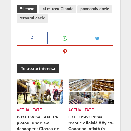
Etichete
jaf muzeu Olanda
pandantiv dacic
tezaurul dacic
Te poate interesa
ACTUALITATE
ACTUALITATE
Buzau Wine Fest! Pe
EXCLUSIV! Prima
platoul unde s-a
reacție oficială AAylex-
descoperit Cloșca de
Cocorico, aflată în