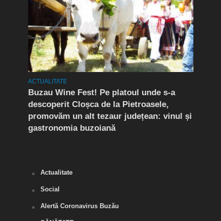
ACTUALITATE
ACTUA
Buzau Wine Fest! Pe platoul unde s-a
EXCL
nu
descoperit Cloșca de la Pietroasele,
Coco
ât
promovăm un alt tezaur județean: vinul și
cei 
gastronomia buzoiană
din 
Anti
Actualitate
Social
Alertă Coronavirus Buzău