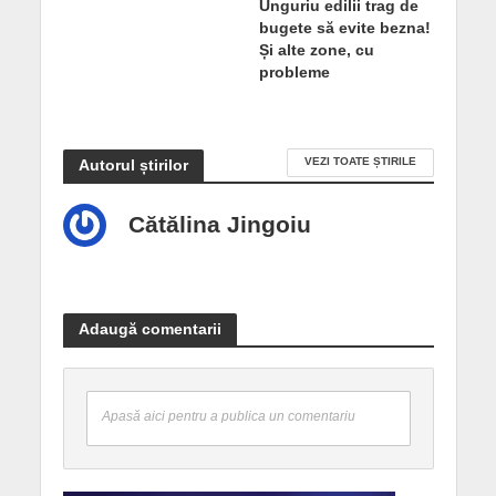
Unguriu edilii trag de
bugete să evite bezna!
Și alte zone, cu
probleme
VEZI TOATE ȘTIRILE
Autorul știrilor
Cătălina Jingoiu
Adaugă comentarii
Apasă aici pentru a publica un comentariu