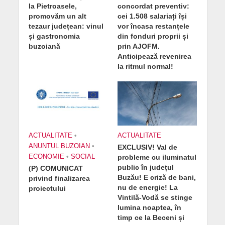
la Pietroasele,
concordat preventiv:
promovăm un alt
cei 1.508 salariați își
tezaur județean: vinul
vor încasa restanțele
și gastronomia
din fonduri proprii și
buzoiană
prin AJOFM.
Anticipează revenirea
la ritmul normal!
ACTUALITATE
•
ACTUALITATE
ANUNTUL BUZOIAN
•
EXCLUSIV! Val de
ECONOMIE
•
SOCIAL
probleme cu iluminatul
public în județul
(P) COMUNICAT
Buzău! E criză de bani,
privind finalizarea
nu de energie! La
proiectului
Vintilă-Vodă se stinge
lumina noaptea, în
timp ce la Beceni și