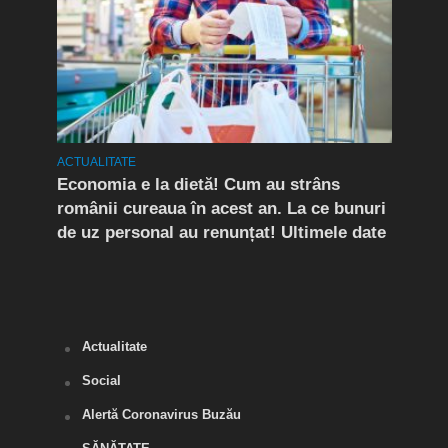
ACTUALITATE
ACTUA
rda
Economia e la dietă! Cum au strâns
Conf
românii cureaua în acest an. La ce bunuri
Peri
de uz personal au renunțat! Ultimele date
îngr
Slăn
Buză
Actualitate
Social
Alertă Coronavirus Buzău