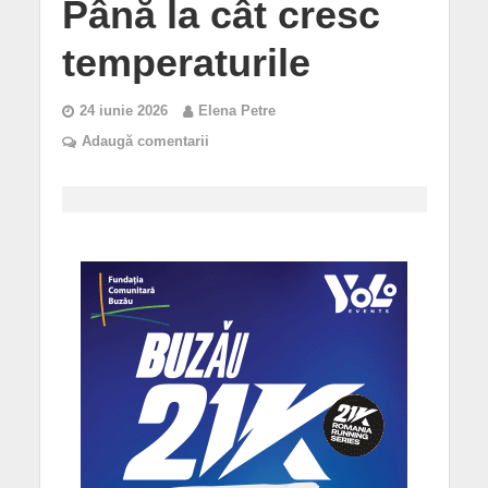
Până la cât cresc
temperaturile
24 iunie 2026
Elena Petre
Adaugă comentarii