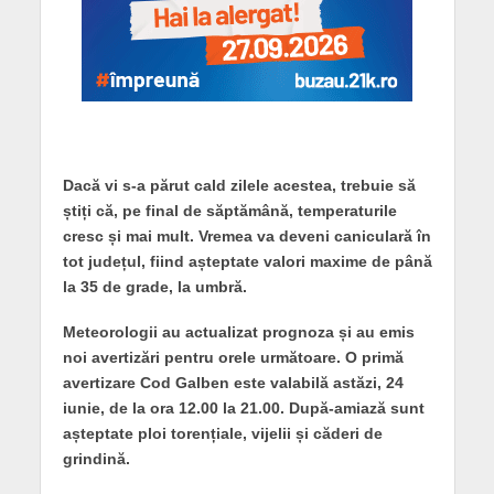
Dacă vi s-a părut cald zilele acestea, trebuie să
știți că, pe final de săptămână, temperaturile
cresc și mai mult. Vremea va deveni caniculară în
tot județul, fiind așteptate valori maxime de până
la 35 de grade, la umbră.
Meteorologii au actualizat prognoza și au emis
noi avertizări pentru orele următoare. O primă
avertizare Cod Galben este valabilă astăzi, 24
iunie, de la ora 12.00 la 21.00. După-amiază sunt
așteptate ploi torențiale, vijelii și căderi de
grindină.