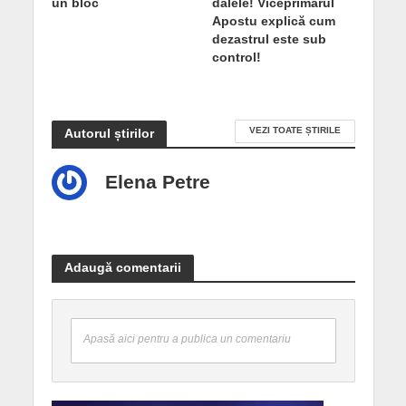
un bloc
dalele! Viceprimarul
Apostu explică cum
dezastrul este sub
control!
VEZI TOATE ȘTIRILE
Autorul știrilor
Elena Petre
Adaugă comentarii
Apasă aici pentru a publica un comentariu