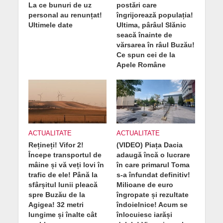
La ce bunuri de uz
postări care
personal au renunțat!
îngrijorează populația!
Ultimele date
Ultima, pârâul Slănic
seacă înainte de
vărsarea în râul Buzău!
Ce spun cei de la
Apele Române
ACTUALITATE
ACTUALITATE
Rețineți! Vifor 2!
(VIDEO) Piața Dacia
Începe transportul de
adaugă încă o lucrare
mâine și vă veți lovi în
în care primarul Toma
trafic de ele! Până la
s-a înfundat definitiv!
sfârșitul lunii pleacă
Milioane de euro
spre Buzău de la
îngropate și rezultate
Agigea! 32 metri
îndoielnice! Acum se
lungime și înalte cât
înlocuiesc iarăși