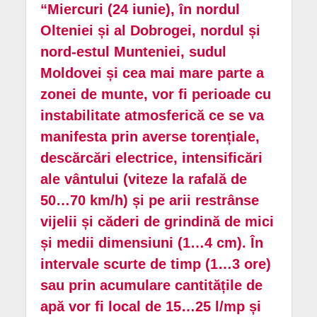
“Miercuri (24 iunie), în nordul
Olteniei și al Dobrogei, nordul și
nord-estul Munteniei, sudul
Moldovei și cea mai mare parte a
zonei de munte, vor fi perioade cu
instabilitate atmosferică ce se va
manifesta prin averse torențiale,
descărcări electrice, intensificări
ale vântului (viteze la rafală de
50…70 km/h) și pe arii restrânse
vijelii și căderi de grindină de mici
și medii dimensiuni (1…4 cm). În
intervale scurte de timp (1…3 ore)
sau prin acumulare cantitățile de
apă vor fi local de 15…25 l/mp și