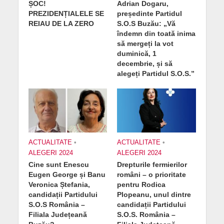
ȘOC!
Adrian Dogaru,
PREZIDENȚIALELE SE
președinte Partidul
REIAU DE LA ZERO
S.O.S Buzău: „Vă
îndemn din toată inima
să mergeți la vot
duminică, 1
decembrie, și să
alegeți Partidul S.O.S.”
ACTUALITATE
•
ACTUALITATE
•
ALEGERI 2024
ALEGERI 2024
Cine sunt Enescu
Drepturile fermierilor
Eugen George și Banu
români – o prioritate
Veronica Ștefania,
pentru Rodica
candidații Partidului
Plopeanu, unul dintre
S.O.S România –
candidații Partidului
Filiala Județeană
S.O.S. România –