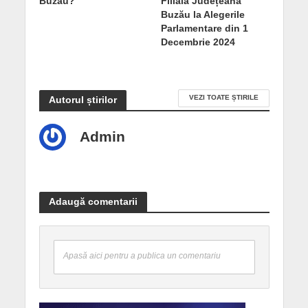
Buzău?
Filiala Județeană
Buzău la Alegerile
Parlamentare din 1
Decembrie 2024
VEZI TOATE ȘTIRILE
Autorul știrilor
Admin
Adaugă comentarii
Apasă aici pentru a publica un comentariu