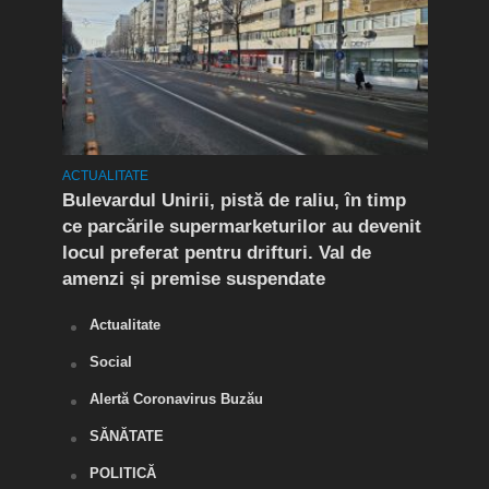
ACTUALITATE
ACTUA
rat!
Bulevardul Unirii, pistă de raliu, în timp
În P
fic
ce parcările supermarketurilor au devenit
ca r
locul preferat pentru drifturi. Val de
chel
amenzi și premise suspendate
Actualitate
Social
Alertă Coronavirus Buzău
SĂNĂTATE
POLITICĂ