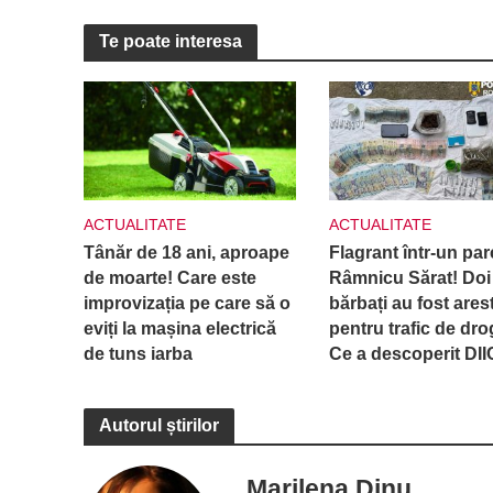
Te poate interesa
ACTUALITATE
ACTUALITATE
Tânăr de 18 ani, aproape
Flagrant într-un par
de moarte! Care este
Râmnicu Sărat! Doi
improvizația pe care să o
bărbați au fost arest
eviți la mașina electrică
pentru trafic de dro
de tuns iarba
Ce a descoperit DI
Autorul știrilor
Marilena Dinu