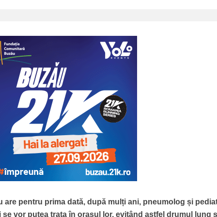
 are pentru prima dată, după mulți ani, pneumolog și pedia
se vor putea trata în orașul lor, evitând astfel drumul lung ș