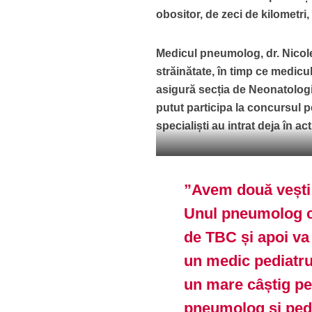
obositor, de zeci de kilometri
Medicul pneumolog, dr. Nicolet
străinătate, în timp ce medicu
asigură secția de Neonatologie
putut participa la concursul pe
specialiști au intrat deja în act
dr. Nicoleta Mari
”Avem două vești 
Unul pneumolog c
de TBC și apoi va
un medic pediatru.
un mare câștig pe
pneumolog și pedi