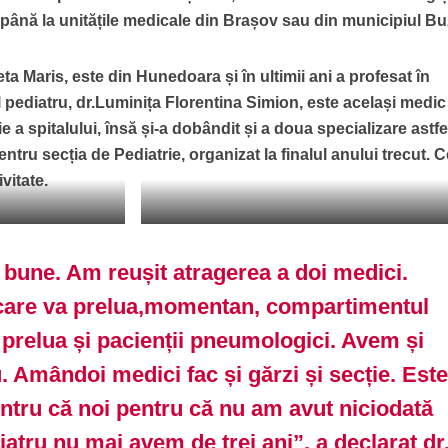
, până la unitățile medicale din Brașov sau din municipiul B
a Maris, este din Hunedoara și în ultimii ani a profesat în
l pediatru, dr.Luminița Florentina Simion, este același medic
 a spitalului, însă și-a dobândit și a doua specializare astfe
ntru secția de Pediatrie, organizat la finalul anului trecut. C
ivitate.
s
dr.Luminița Florentina Simion
bune. Am reușit atragerea a doi medici.
are va prelua,momentan, compartimentul
 prelua și pacienții pneumologici. Avem și
 Amândoi medici fac și gărzi și secție. Est
ntru că noi pentru că nu am avut niciodată
atru nu mai avem de trei ani”, a declarat dr