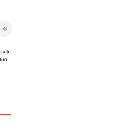
i alte
turi