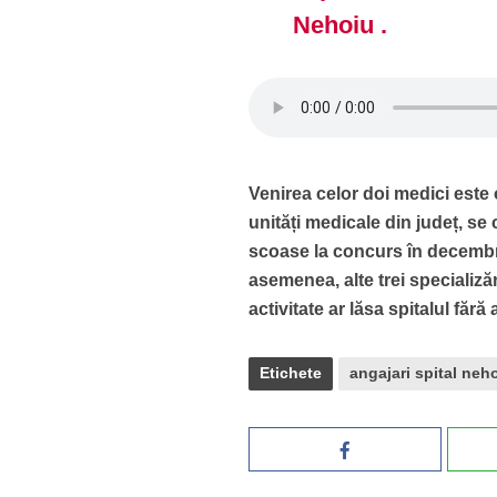
Nehoiu .
Venirea celor doi medici este o
unități medicale din județ, se 
scoase la concurs în decembr
asemenea, alte trei specializă
activitate ar lăsa spitalul fără
Etichete
angajari spital neh