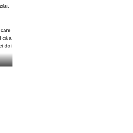
uzău.
 care
l că a
ei doi
e
.