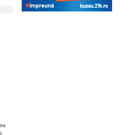
tru
i