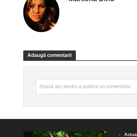
Adaugă comentarii
Apasă aici pentru a publica un comentariu
Actual