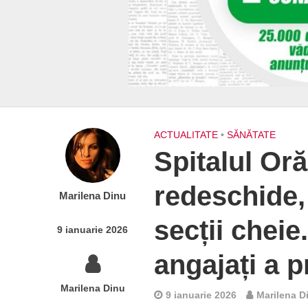
ACTUALITATE
•
SĂNĂTATE
Spitalul Or
redeschide,
Marilena Dinu
secții cheie
9 ianuarie 2026
angajați a p
Marilena Dinu
9 ianuarie 2026
Marilena D