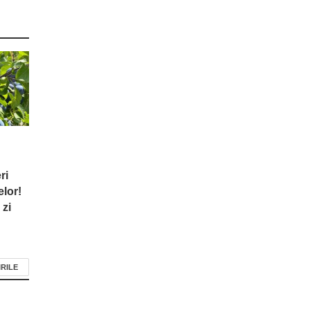
ri
elor!
 zi
IRILE