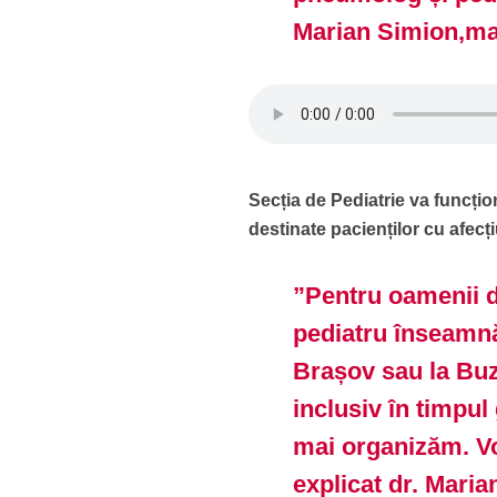
Marian Simion,ma
Secția de Pediatrie va funcțio
destinate pacienților cu afec
”Pentru oamenii 
pediatru înseamnă
Brașov sau la Buz
inclusiv în timpul
mai organizăm. Vo
explicat dr. Mari