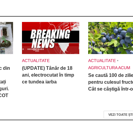
ACTUALITATE
ACTUALITATE
•
AGRICULTURA ACUM
c din
(UPDATE) Tânăr de 18
ani, electrocutat în timp
Se caută 100 de zilie
ați
ce tundea iarba
pentru culesul fruct
guri.
Cât se câștigă într-o
ICOT
VEZI TOATE ȘT