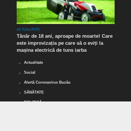
ACTUALITATE
ACTUA
Tânăr de 18 ani, aproape de moarte! Care
Flag
este improvizația pe care să o eviți la
Doi 
mașina electrică de tuns iarba
de d
Actualitate
Social
Alertă Coronavirus Buzău
SĂNĂTATE
POLITICĂ
Divertisment
SPORT